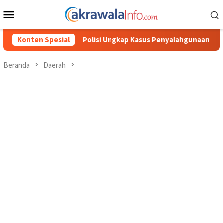
Loncat
Menu
ke
Mobile
konten
i Ungkap Kasus Penyalahgunaan BBM Solar Subsidi, Kasat Reskrim
Konten Spesial
Beranda
Daerah