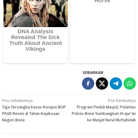
SEBARKAN
Navigasi
Pos sebelumnya
Pos berikutnya
Tiga Tersangka Kasus Korupsi BOP
Program Peduli Masjid, Polantas
pos
PAUD Resmi di Tahan Kejaksaan
Polres Bone Sumbangkan Al-qur’an
Negeri Bone
ke Masjid Nurul Muttahidah