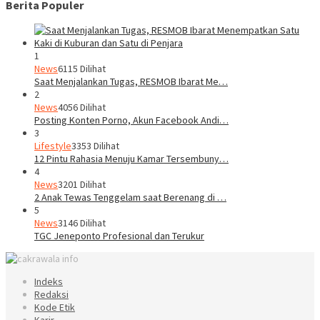
Berita Populer
1
News
6115 Dilihat
Saat Menjalankan Tugas, RESMOB Ibarat Me…
2
News
4056 Dilihat
Posting Konten Porno, Akun Facebook Andi…
3
Lifestyle
3353 Dilihat
12 Pintu Rahasia Menuju Kamar Tersembuny…
4
News
3201 Dilihat
2 Anak Tewas Tenggelam saat Berenang di …
5
News
3146 Dilihat
TGC Jeneponto Profesional dan Terukur
Indeks
Redaksi
Kode Etik
Karir