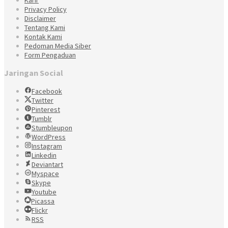
Privacy Policy
Disclaimer
Tentang Kami
Kontak Kami
Pedoman Media Siber
Form Pengaduan
Jaringan Social
Facebook
Twitter
Pinterest
Tumblr
Stumbleupon
WordPress
Instagram
Linkedin
Deviantart
Myspace
Skype
Youtube
Picassa
Flickr
RSS