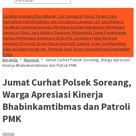
Konten Spesial
Ciptakan Kondusifitas Wilayah, Sat Samapta Polres Toraja Utara
Gencarkan Patroli Dialogis dan Sosialisasi Layanan 110
Jasa Raharja
Serahkan Santunan kepada Ahli Waris Korban Kebakaran KM Mutiara
Sentosa II
Dirut Jasa Raharja Dampingi Wamenhub Tinjau Penanganan
Korban KM Mutiara Sentosa II di RS PHC Surabaya
Polisi Berhasil
Amankan Pria Asal Toraja Utara Saat Asik Sabung Ayam
Sembunyikan
Sabu di Dalam Korek Api, Pemuda Asal Toraja Utara Berhasil Diamankan
Polisi
Beranda
Nasional
Jumat Curhat Polsek Soreang, Warga Apresiasi
Kinerja Bhabinkamtibmas dan Patroli PMK
Jumat Curhat Polsek Soreang,
Warga Apresiasi Kinerja
Bhabinkamtibmas dan Patroli
PMK