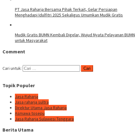
PT Jasa Raharja Bersama Pihak Terkait, Gelar Persiapan
Menghadapi Idulfitri 2025 Sekaligus Umumkan Mudik Gratis
Mudik Gratis BUMN Kembali Digelar, Wujud Nyata Pelayanan BUMN
untuk Masyarakat
Comment
Cari untuk:
Topik Populer
Jasa Raharja
Jasa raharja sultra
Direktur Utama Jasa Raharja
Asmawa tosepu
Jasa Raharja Sulawesi Tenggara
Berita Utama