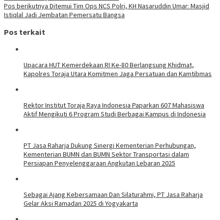
Pos berikutnya
Ditemui Tim Ops NCS Polri, KH Nasaruddin Umar: Masjid
Istiqlal Jadi Jembatan Pemersatu Bangsa
Pos terkait
Upacara HUT Kemerdekaan RI Ke-80 Berlangsung Khidmat,
Kapolres Toraja Utara Komitmen Jaga Persatuan dan Kamtibmas
Rektor Institut Toraja Raya Indonesia Paparkan 607 Mahasiswa
Aktif Mengikuti 6 Program Studi Berbagai Kampus di Indonesia
PT Jasa Raharja Dukung Sinergi Kementerian Perhubungan,
Kementerian BUMN dan BUMN Sektor Transportasi dalam
Persiapan Penyelenggaraan Angkutan Lebaran 2025
Sebagai Ajang Kebersamaan Dan Silaturahmi, PT Jasa Raharja
Gelar Aksi Ramadan 2025 di Yogyakarta