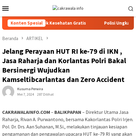
Loncat
Menu
ke
Mobile
konten
tegrasi dan Cek Kesehatan Gratis
Konten Spesial
Polisi Ungkap Kasus P
Beranda
ARTIKEL
Jelang Perayaan HUT RI ke-79 di IKN ,
Jasa Raharja dan Korlantas Polri Bakal
Bersinergi Wujudkan
Kamseltibcarlantas dan Zero Accident
Kusuma Perwira
Mei 7, 2024
287 Dilihat
CAKRAWALAINFO.COM
–
BALIKPAPAN
– Direktur Utama Jasa
Raharja, Rivan A. Purwantono, bersama Kakorlantas Polri Irjen.
Pol. Dr. Drs. Aan Suhanan, M.Si., melakukan tinjauan kesiapan
pengamanan dan pengawalan upacara HUT ke-79 RI yang akan