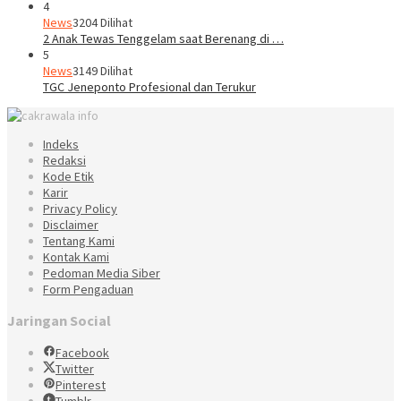
4
News
3204 Dilihat
2 Anak Tewas Tenggelam saat Berenang di …
5
News
3149 Dilihat
TGC Jeneponto Profesional dan Terukur
Indeks
Redaksi
Kode Etik
Karir
Privacy Policy
Disclaimer
Tentang Kami
Kontak Kami
Pedoman Media Siber
Form Pengaduan
Jaringan Social
Facebook
Twitter
Pinterest
Tumblr