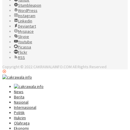
Stumbleupon
WordPress
Instagram
Linkedin
Deviantart
Myspace
Skype
Youtube
Picassa
Flickr
RSS
Copyright © 2022 CAKRAWALAINFO.COM All Rights Reserved
News
Berita
Nasional
Internasional
Politik
Hukrim
Olahraga
Ekonomi