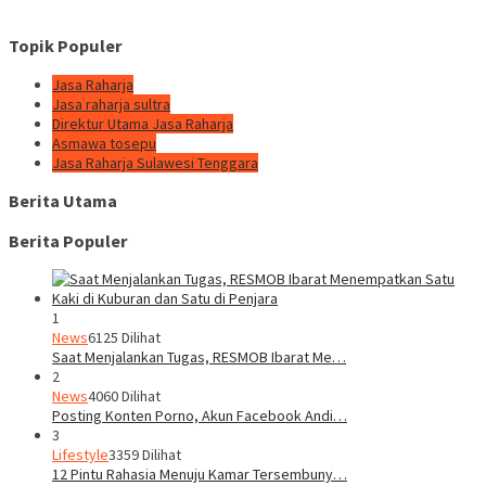
Topik Populer
Jasa Raharja
Jasa raharja sultra
Direktur Utama Jasa Raharja
Asmawa tosepu
Jasa Raharja Sulawesi Tenggara
Berita Utama
Berita Populer
1
News
6125 Dilihat
Saat Menjalankan Tugas, RESMOB Ibarat Me…
2
News
4060 Dilihat
Posting Konten Porno, Akun Facebook Andi…
3
Lifestyle
3359 Dilihat
12 Pintu Rahasia Menuju Kamar Tersembuny…