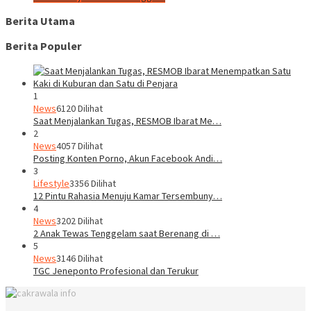
Berita Utama
Berita Populer
1
News
6120 Dilihat
Saat Menjalankan Tugas, RESMOB Ibarat Me…
2
News
4057 Dilihat
Posting Konten Porno, Akun Facebook Andi…
3
Lifestyle
3356 Dilihat
12 Pintu Rahasia Menuju Kamar Tersembuny…
4
News
3202 Dilihat
2 Anak Tewas Tenggelam saat Berenang di …
5
News
3146 Dilihat
TGC Jeneponto Profesional dan Terukur