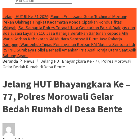
Konten Spesial
Jelang HUT RI Ke-81 2026, Panitia Pelaksana Gelar Technical Meeting
Pekan Olahraga Tingkat Kecamatan Konda
Ciptakan Kondusifitas
Wilayah, Sat Samapta Polres Toraja Utara Gencarkan Patroli Dialogis dan
Sosialisasi Layanan 110
Jasa Raharja Serahkan Santunan kepada Ahli
Waris Korban Kebakaran KM Mutiara Sentosa II
Dirut Jasa Raharja
Dampingi Wamenhub Tinjau Penanganan Korban KM Mutiara Sentosa II di
RS PHC Surabaya
Polisi Berhasil Amankan Pria Asal Toraja Utara Saat Asik
Sabung Ayam
Beranda
News
Jelang HUT Bhayangkara Ke - 77, Polres Morowali
Gelar Bedah Rumah di Desa Bente
Jelang HUT Bhayangkara Ke –
77, Polres Morowali Gelar
Bedah Rumah di Desa Bente