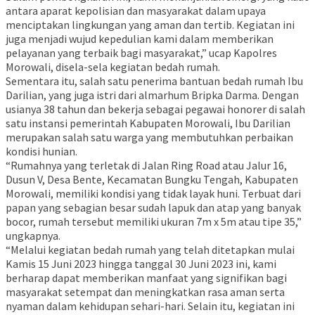
antara aparat kepolisian dan masyarakat dalam upaya
menciptakan lingkungan yang aman dan tertib. Kegiatan ini
juga menjadi wujud kepedulian kami dalam memberikan
pelayanan yang terbaik bagi masyarakat,” ucap Kapolres
Morowali, disela-sela kegiatan bedah rumah.
Sementara itu, salah satu penerima bantuan bedah rumah Ibu
Darilian, yang juga istri dari almarhum Bripka Darma. Dengan
usianya 38 tahun dan bekerja sebagai pegawai honorer di salah
satu instansi pemerintah Kabupaten Morowali, Ibu Darilian
merupakan salah satu warga yang membutuhkan perbaikan
kondisi hunian.
“Rumahnya yang terletak di Jalan Ring Road atau Jalur 16,
Dusun V, Desa Bente, Kecamatan Bungku Tengah, Kabupaten
Morowali, memiliki kondisi yang tidak layak huni. Terbuat dari
papan yang sebagian besar sudah lapuk dan atap yang banyak
bocor, rumah tersebut memiliki ukuran 7m x 5m atau tipe 35,”
ungkapnya.
“Melalui kegiatan bedah rumah yang telah ditetapkan mulai
Kamis 15 Juni 2023 hingga tanggal 30 Juni 2023 ini, kami
berharap dapat memberikan manfaat yang signifikan bagi
masyarakat setempat dan meningkatkan rasa aman serta
nyaman dalam kehidupan sehari-hari. Selain itu, kegiatan ini