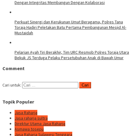
Dengan Integritas Membangun Dengan Kolaborasi
Perkuat Sinergi dan Kerukunan Umat Beragama, Polres Tana
Toraja Hadiri Peletakan Batu Pertama Pembangunan Mesjid Al-
Mustaidah
Pelarian Ayah Tiri Berakhir, Tim URC Resmob Polres Toraja Utara
Bekuk JS Terduga Pelaku Persetubuhan Anak di Bawah Umur
Comment
Cari untuk:
Topik Populer
Jasa Raharja
Jasa raharja sultra
Direktur Utama Jasa Raharja
Asmawa tosepu
Jasa Raharja Sulawesi Tenggara