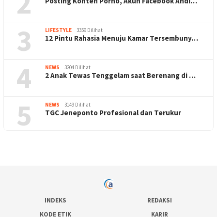
2
Posting Konten Porno, Akun Facebook Andi…
3
LIFESTYLE
3359 Dilihat
12 Pintu Rahasia Menuju Kamar Tersembuny…
4
NEWS
3204 Dilihat
2 Anak Tewas Tenggelam saat Berenang di …
5
NEWS
3149 Dilihat
TGC Jeneponto Profesional dan Terukur
INDEKS
REDAKSI
KODE ETIK
KARIR