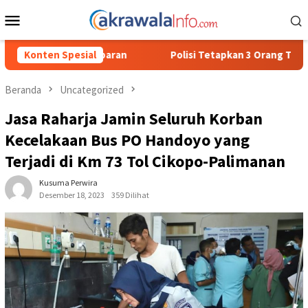
Loncat
Menu
ke
Mobile
konten
Polisi Tetapkan 3 Orang Tersangka Baru Kasus Penyalahguna
Konten Spesial
Beranda
Uncategorized
Jasa Raharja Jamin Seluruh Korban
Kecelakaan Bus PO Handoyo yang
Terjadi di Km 73 Tol Cikopo-Palimanan
Kusuma Perwira
Desember 18, 2023
359 Dilihat