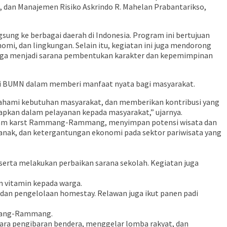
DM, dan Manajemen Risiko Askrindo R. Mahelan Prabantarikso,
ng ke berbagai daerah di Indonesia. Program ini bertujuan
mi, dan lingkungan. Selain itu, kegiatan ini juga mendorong
juga menjadi sarana pembentukan karakter dan kepemimpinan
rgi BUMN dalam memberi manfaat nyata bagi masyarakat.
mahami kebutuhan masyarakat, dan memberikan kontribusi yang
apkan dalam pelayanan kepada masyarakat,” ujarnya.
ata alam karst Rammang-Rammang, menyimpan potensi wisata dan
 anak, dan ketergantungan ekonomi pada sektor pariwisata yang
serta melakukan perbaikan sarana sekolah. Kegiatan juga
n vitamin kepada warga.
 dan pengelolaan homestay. Relawan juga ikut panen padi
ammang-Rammang.
cara pengibaran bendera, menggelar lomba rakyat, dan