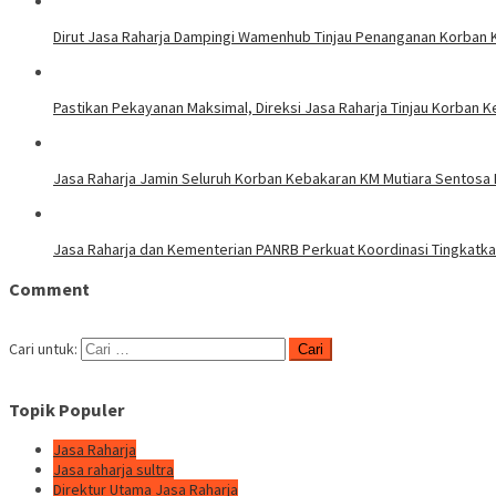
Dirut Jasa Raharja Dampingi Wamenhub Tinjau Penanganan Korban K
Pastikan Pekayanan Maksimal, Direksi Jasa Raharja Tinjau Korban K
Jasa Raharja Jamin Seluruh Korban Kebakaran KM Mutiara Sentosa I
Jasa Raharja dan Kementerian PANRB Perkuat Koordinasi Tingkat
Comment
Cari untuk:
Topik Populer
Jasa Raharja
Jasa raharja sultra
Direktur Utama Jasa Raharja