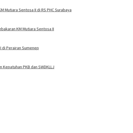
M Mutiara Sentosa II di RS PHC Surabaya
ebakaran KM Mutiara Sentosa II
I di Perairan Sumenep
kan Kepatuhan PKB dan SWDKLLJ