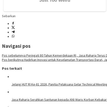
Sebarkan
Navigasi pos
Pos sebelumnya
Peringati 80 Tahun Kemerdekaan RI , Jasa Raharja Terus 
Pos berikutnya
Hadirkan Inovasi untuk Keselamatan Transportasi Darat, 
Pos terkait
Jelang HUT RI Ke-81 2026, Panitia Pelaksana Gelar Technical Meet
Jasa Raharja Serahkan Santunan kepada Ahli Waris Korban Kebakara