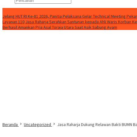
Konten Spesial
Jelang HUT RI Ke-81 2026, Panitia Pelaksana Gelar Technical Meeting Pe
Layanan 110
Jasa Raharja Serahkan Santunan kepada Ahli Waris Korban Ke
Berhasil Amankan Pria Asal Toraja Utara Saat Asik Sabung Ayam
Beranda
Uncategorized
Jasa Raharja Dukung Relawan Bakti BUMN Ba