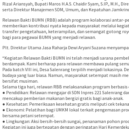
Rizal Ariansyah, Bupati Maros H.A.S. Chaidir Syam, S.IP., M.H.,
serta Direktur Manajemen SDM, Umum, dan Kepatuhan Jamkrind
Relawan Bakti BUMN (RBB) adalah program kolaborasi antar-per
memberikan kontribusi nyata kepada masyarakat melalui kegiatan
transfer pengetahuan, keterampilan, dan semangat gotong roy
bagi para pegawai BUMN yang menjadi relawan.
Plt. Direktur Utama Jasa Raharja Dewi Aryani Suzana menyampa
“Kegiatan Relawan Bakti BUMN ini telah menjadi sarana pembe
berdampak. Kami berharap para relawan membawa pulang semanga
Pada batch VIII ini, Desa Salenrang terpilih menjadi lokasin
budaya yang luar biasa. Namun, masyarakat setempat masih men
bersifat musiman.
Selama tiga hari, relawan RBB melaksanakan program berbasis e
● Pendidikan: Relawan mengajar di SDN Inpres 221 Salenrang da
mencakup pemberian makanan bergizi gratis bagi anak-anak.
● Kesehatan: Pemeriksaan kesehatan gratis meliputi cek tekanan
● Ekonomi: Pelatihan bagi UMKM lokal terkait pengemasan produ
bersama petani setempat.
● Lingkungan: Aksi bersih-bersih sungai, penanaman pohon pr
Kegiatan ini juga bertepatan dengan peringatan Hari Kemerdeka