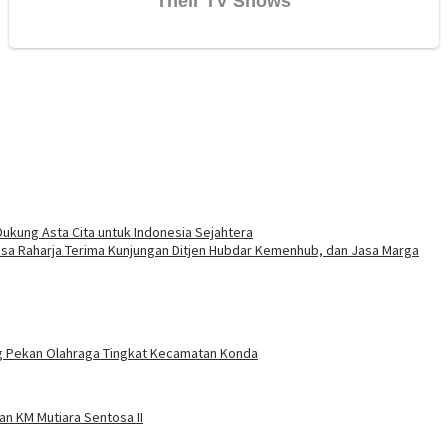
Dukung Asta Cita untuk Indonesia Sejahtera
Jasa Raharja Terima Kunjungan Ditjen Hubdar Kemenhub, dan Jasa Marga
ing Pekan Olahraga Tingkat Kecamatan Konda
n KM Mutiara Sentosa II