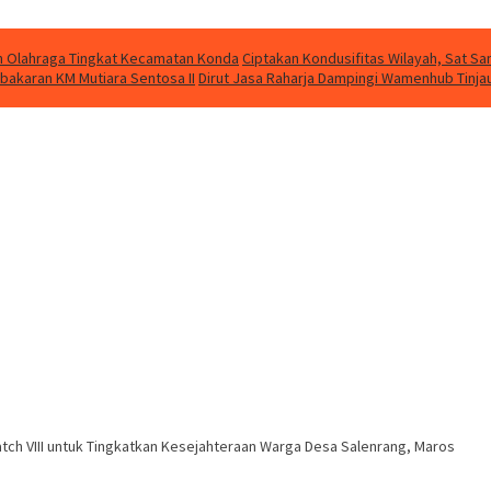
kan Olahraga Tingkat Kecamatan Konda
Ciptakan Kondusifitas Wilayah, Sat Sam
bakaran KM Mutiara Sentosa II
Dirut Jasa Raharja Dampingi Wamenhub Tinja
tch VIII untuk Tingkatkan Kesejahteraan Warga Desa Salenrang, Maros