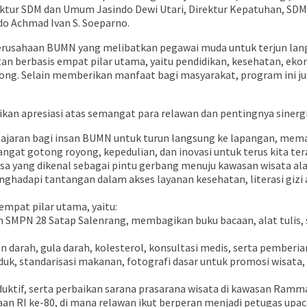
 Direktur SDM dan Umum Jasindo Dewi Utari, Direktur Kepatuhan, S
o Achmad Ivan S. Soeparno.
usahaan BUMN yang melibatkan pegawai muda untuk terjun langsu
 berbasis empat pilar utama, yaitu pendidikan, kesehatan, ekono
ong. Selain memberikan manfaat bagi masyarakat, program ini 
ikan apresiasi atas semangat para relawan dan pentingnya sine
lajaran bagi insan BUMN untuk turun langsung ke lapangan, me
t gotong royong, kepedulian, dan inovasi untuk terus kita ter
ya. Desa yang dikenal sebagai pintu gerbang menuju kawasan wis
ghadapi tantangan dalam akses layanan kesehatan, literasi gizi
mpat pilar utama, yaitu:
n SMPN 28 Satap Salenrang, membagikan buku bacaan, alat tulis, 
 darah, gula darah, kolesterol, konsultasi medis, serta pemberia
k, standarisasi makanan, fotografi dasar untuk promosi wisata,
oduktif, serta perbaikan sarana prasarana wisata di kawasan R
an RI ke-80, di mana relawan ikut berperan menjadi petugas upa