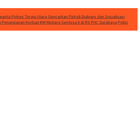
apta Polres Toraja Utara Gencarkan Patroli Dialogis dan Sosialisasi
u Penanganan Korban KM Mutiara Sentosa II di RS PHC Surabaya
Polisi