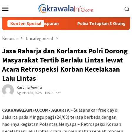
Loncat
Menu
ke
Mobile
konten
n
Konten Spesial
Polisi Tetapkan 3 Orang Tersangka Baru Kasus Penyalah
Beranda
Uncategorized
Jasa Raharja dan Korlantas Polri Dorong
Masyarakat Tertib Berlalu Lintas lewat
Acara Retrospeksi Korban Kecelakaan
Lalu Lintas
Kusuma Perwira
Agustus 25, 2025
155 Dilihat
CAKRAWALAINFO.COM-JAKARTA
– Suasana car free day di
Jakarta pada Minggu pagi (24/08) terasa berbeda dengan
hadirnya kegiatan Polantas Menyapa – Retrospeksi Korban
Kecelakaan Lalu Lintas. Acara ini merupakan sebuah momen