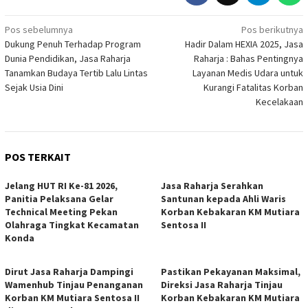
Navigasi
Pos sebelumnya
Pos berikutnya
Dukung Penuh Terhadap Program
Hadir Dalam HEXIA 2025, Jasa
pos
Dunia Pendidikan, Jasa Raharja
Raharja : Bahas Pentingnya
Tanamkan Budaya Tertib Lalu Lintas
Layanan Medis Udara untuk
Sejak Usia Dini
Kurangi Fatalitas Korban
Kecelakaan
POS TERKAIT
Jelang HUT RI Ke-81 2026,
Jasa Raharja Serahkan
Panitia Pelaksana Gelar
Santunan kepada Ahli Waris
Technical Meeting Pekan
Korban Kebakaran KM Mutiara
Olahraga Tingkat Kecamatan
Sentosa II
Konda
Dirut Jasa Raharja Dampingi
Pastikan Pekayanan Maksimal,
Wamenhub Tinjau Penanganan
Direksi Jasa Raharja Tinjau
Korban KM Mutiara Sentosa II
Korban Kebakaran KM Mutiara