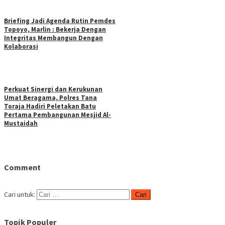
Briefing Jadi Agenda Rutin Pemdes
Topoyo, Marlin : Bekerja Dengan
Integritas Membangun Dengan
Kolaborasi
Perkuat Sinergi dan Kerukunan
Umat Beragama, Polres Tana
Toraja Hadiri Peletakan Batu
Pertama Pembangunan Mesjid Al-
Mustaidah
Comment
Cari untuk:
Topik Populer