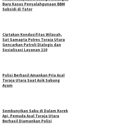
Baru Kasus Penyalahgunaan BBM
Subsidi di Tator
Ciptakan Kondusifitas Wilayah,
Sat Samapta Polres Toraja Utara
Gencarkan Patroli Dialogis dan
Sosialisasi Layanan 110
Polisi Berhasil Amankan Pria Asal
Toraja Utara Saat Asik Sabung
Ayam
Sembunyikan Sabu di Dalam Korek
Api, Pemuda Asal Toraja Utara
Berhasil Diamankan Polisi