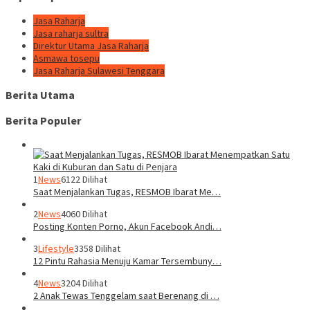
Jasa Raharja
Jasa raharja sultra
Direktur Utama Jasa Raharja
Asmawa tosepu
Jasa Raharja Sulawesi Tenggara
Berita Utama
Berita Populer
1
News
6122 Dilihat
Saat Menjalankan Tugas, RESMOB Ibarat Me…
2
News
4060 Dilihat
Posting Konten Porno, Akun Facebook Andi…
3
Lifestyle
3358 Dilihat
12 Pintu Rahasia Menuju Kamar Tersembuny…
4
News
3204 Dilihat
2 Anak Tewas Tenggelam saat Berenang di …