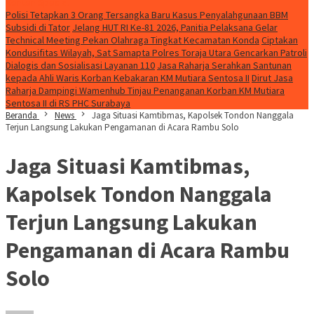
Konten Spesial
Polisi Tetapkan 3 Orang Tersangka Baru Kasus Penyalahgunaan BBM
Subsidi di Tator
Jelang HUT RI Ke-81 2026, Panitia Pelaksana Gelar
Technical Meeting Pekan Olahraga Tingkat Kecamatan Konda
Ciptakan
Kondusifitas Wilayah, Sat Samapta Polres Toraja Utara Gencarkan Patroli
Dialogis dan Sosialisasi Layanan 110
Jasa Raharja Serahkan Santunan
kepada Ahli Waris Korban Kebakaran KM Mutiara Sentosa II
Dirut Jasa
Raharja Dampingi Wamenhub Tinjau Penanganan Korban KM Mutiara
Sentosa II di RS PHC Surabaya
Beranda
News
Jaga Situasi Kamtibmas, Kapolsek Tondon Nanggala
Terjun Langsung Lakukan Pengamanan di Acara Rambu Solo
Jaga Situasi Kamtibmas,
Kapolsek Tondon Nanggala
Terjun Langsung Lakukan
Pengamanan di Acara Rambu
Solo