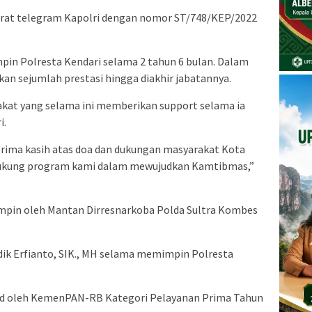
surat telegram Kapolri dengan nomor ST/748/KEP/2022
pin Polresta Kendari selama 2 tahun 6 bulan. Dalam
kan sejumlah prestasi hingga diakhir jabatannya.
akat yang selama ini memberikan support selama ia
i.
erima kasih atas doa dan dukungan masyarakat Kota
dukung program kami dalam mewujudkan Kamtibmas,”
impin oleh Mantan Dirresnarkoba Polda Sultra Kombes
dik Erfianto, SIK., MH selama memimpin Polresta
rd oleh KemenPAN-RB Kategori Pelayanan Prima Tahun