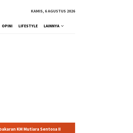
KAMIS, 6 AGUSTUS 2026
OPINI
LIFESTYLE
LAINNYA
 II
Dirut Jasa Raharja Dampingi Wamenhub Tinjau Penan