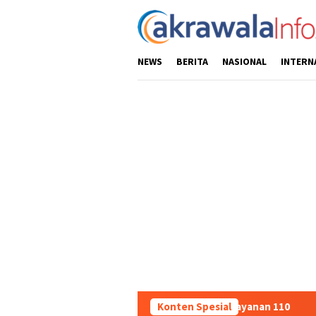
Loncat
ke
konten
NEWS
BERITA
NASIONAL
INTERN
logis dan Sosialisasi Layanan 110
Konten Spesial
Jasa Raharja Serahkan 