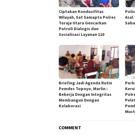
Ciptakan Kondusifitas
Poli
Wilayah, Sat Samapta Polres
Asal
Toraja Utara Gencarkan
Sabu
Patroli Dialogis dan
Sosialisasi Layanan 110
Briefing Jadi Agenda Rutin
Perk
Pemdes Topoyo, Marlin :
Keru
Bekerja Dengan Integritas
Polr
Membangun Dengan
Pele
Kolaborasi
Pemb
Must
COMMENT