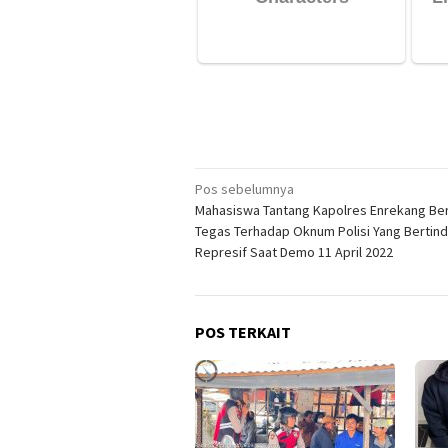
Navigasi
Pos sebelumnya
Mahasiswa Tantang Kapolres Enrekang Be
pos
Tegas Terhadap Oknum Polisi Yang Bertin
Represif Saat Demo 11 April 2022
POS TERKAIT