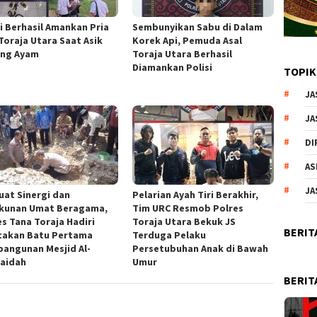
si Berhasil Amankan Pria
Sembunyikan Sabu di Dalam
 Toraja Utara Saat Asik
Korek Api, Pemuda Asal
ng Ayam
Toraja Utara Berhasil
Diamankan Polisi
TOPIK
JA
JA
DI
AS
JA
uat Sinergi dan
Pelarian Ayah Tiri Berakhir,
kunan Umat Beragama,
Tim URC Resmob Polres
es Tana Toraja Hadiri
Toraja Utara Bekuk JS
BERIT
takan Batu Pertama
Terduga Pelaku
angunan Mesjid Al-
Persetubuhan Anak di Bawah
aidah
Umur
BERIT