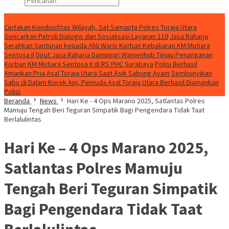
Konten Spesial
Ciptakan Kondusifitas Wilayah, Sat Samapta Polres Toraja Utara
Gencarkan Patroli Dialogis dan Sosialisasi Layanan 110
Jasa Raharja
Serahkan Santunan kepada Ahli Waris Korban Kebakaran KM Mutiara
Sentosa II
Dirut Jasa Raharja Dampingi Wamenhub Tinjau Penanganan
Korban KM Mutiara Sentosa II di RS PHC Surabaya
Polisi Berhasil
Amankan Pria Asal Toraja Utara Saat Asik Sabung Ayam
Sembunyikan
Sabu di Dalam Korek Api, Pemuda Asal Toraja Utara Berhasil Diamankan
Polisi
Beranda
News
Hari Ke - 4 Ops Marano 2025, Satlantas Polres
Mamuju Tengah Beri Teguran Simpatik Bagi Pengendara Tidak Taat
Berlalulintas
Hari Ke – 4 Ops Marano 2025,
Satlantas Polres Mamuju
Tengah Beri Teguran Simpatik
Bagi Pengendara Tidak Taat