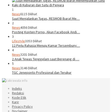
1
News
6115 Dilihat
Saat Menjalankan Tugas, RESMOB Ibarat Me…
2
News
4056 Dilihat
Posting Konten Porno, Akun Facebook Andi…
3
Lifestyle
3353 Dilihat
12 Pintu Rahasia Menuju Kamar Tersembuny…
4
News
3201 Dilihat
2 Anak Tewas Tenggelam saat Berenang di …
5
News
3146 Dilihat
TGC Jeneponto Profesional dan Terukur
Indeks
Redaksi
Kode Etik
Karir
Privacy Policy
Disclaimer