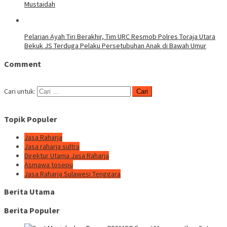
Mustaidah
Pelarian Ayah Tiri Berakhir, Tim URC Resmob Polres Toraja Utara
Bekuk JS Terduga Pelaku Persetubuhan Anak di Bawah Umur
Comment
Cari untuk:
Topik Populer
Jasa Raharja
Jasa raharja sultra
Direktur Utama Jasa Raharja
Asmawa tosepu
Jasa Raharja Sulawesi Tenggara
Berita Utama
Berita Populer