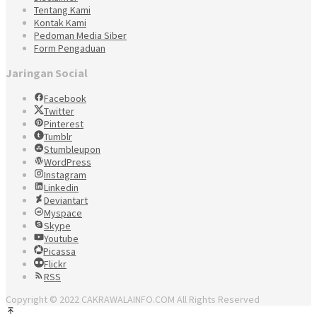
Tentang Kami
Kontak Kami
Pedoman Media Siber
Form Pengaduan
Jaringan Social
Facebook
Twitter
Pinterest
Tumblr
Stumbleupon
WordPress
Instagram
Linkedin
Deviantart
Myspace
Skype
Youtube
Picassa
Flickr
RSS
Copyright © 2022 CAKRAWALAINFO.COM All Rights Reserved