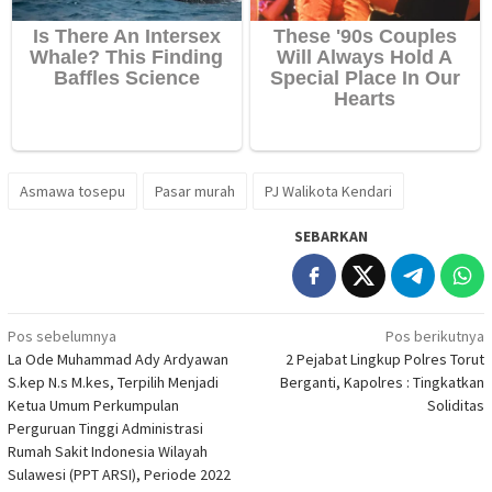
Asmawa tosepu
Pasar murah
PJ Walikota Kendari
SEBARKAN
Navigasi
Pos sebelumnya
Pos berikutnya
La Ode Muhammad Ady Ardyawan
2 Pejabat Lingkup Polres Torut
pos
S.kep N.s M.kes, Terpilih Menjadi
Berganti, Kapolres : Tingkatkan
Ketua Umum Perkumpulan
Soliditas
Perguruan Tinggi Administrasi
Rumah Sakit Indonesia Wilayah
Sulawesi (PPT ARSI), Periode 2022