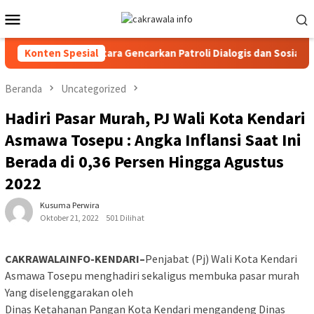
Loncat
Menu
ke
Mobile
konten
lres Toraja Utara Gencarkan Patroli Dialogis dan Sosialisasi Laya
Konten Spesial
Beranda
Uncategorized
Hadiri Pasar Murah, PJ Wali Kota Kendari
Asmawa Tosepu : Angka Inflansi Saat Ini
Berada di 0,36 Persen Hingga Agustus
2022
Kusuma Perwira
Oktober 21, 2022
501 Dilihat
CAKRAWALAINFO-KENDARI–
Penjabat (Pj) Wali Kota Kendari
Asmawa Tosepu menghadiri sekaligus membuka pasar murah
Yang diselenggarakan oleh
Dinas Ketahanan Pangan Kota Kendari mengandeng Dinas