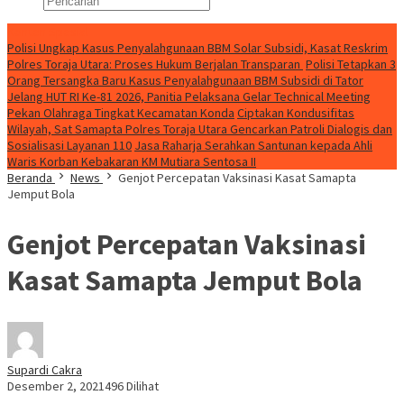
Konten Spesial
Polisi Ungkap Kasus Penyalahgunaan BBM Solar Subsidi, Kasat Reskrim
Polres Toraja Utara: Proses Hukum Berjalan Transparan
Polisi Tetapkan 3
Orang Tersangka Baru Kasus Penyalahgunaan BBM Subsidi di Tator
Jelang HUT RI Ke-81 2026, Panitia Pelaksana Gelar Technical Meeting
Pekan Olahraga Tingkat Kecamatan Konda
Ciptakan Kondusifitas
Wilayah, Sat Samapta Polres Toraja Utara Gencarkan Patroli Dialogis dan
Sosialisasi Layanan 110
Jasa Raharja Serahkan Santunan kepada Ahli
Waris Korban Kebakaran KM Mutiara Sentosa II
Beranda
News
Genjot Percepatan Vaksinasi Kasat Samapta
Jemput Bola
Genjot Percepatan Vaksinasi
Kasat Samapta Jemput Bola
Supardi Cakra
Desember 2, 2021
496 Dilihat