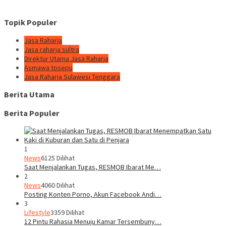
Topik Populer
Jasa Raharja
Jasa raharja sultra
Direktur Utama Jasa Raharja
Asmawa tosepu
Jasa Raharja Sulawesi Tenggara
Berita Utama
Berita Populer
1
News
6125 Dilihat
Saat Menjalankan Tugas, RESMOB Ibarat Me…
2
News
4060 Dilihat
Posting Konten Porno, Akun Facebook Andi…
3
Lifestyle
3359 Dilihat
12 Pintu Rahasia Menuju Kamar Tersembuny…