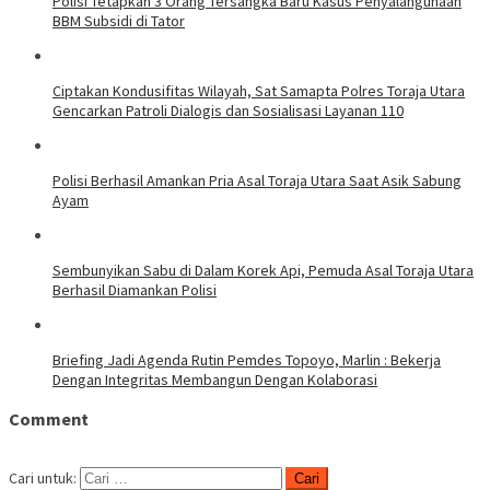
Polisi Tetapkan 3 Orang Tersangka Baru Kasus Penyalahgunaan
BBM Subsidi di Tator
Ciptakan Kondusifitas Wilayah, Sat Samapta Polres Toraja Utara
Gencarkan Patroli Dialogis dan Sosialisasi Layanan 110
Polisi Berhasil Amankan Pria Asal Toraja Utara Saat Asik Sabung
Ayam
Sembunyikan Sabu di Dalam Korek Api, Pemuda Asal Toraja Utara
Berhasil Diamankan Polisi
Briefing Jadi Agenda Rutin Pemdes Topoyo, Marlin : Bekerja
Dengan Integritas Membangun Dengan Kolaborasi
Comment
Cari untuk: