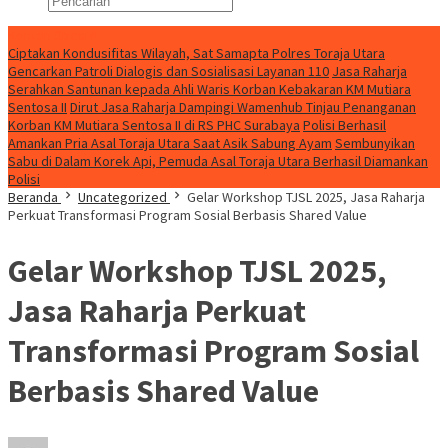
Konten Spesial
Ciptakan Kondusifitas Wilayah, Sat Samapta Polres Toraja Utara
Gencarkan Patroli Dialogis dan Sosialisasi Layanan 110
Jasa Raharja
Serahkan Santunan kepada Ahli Waris Korban Kebakaran KM Mutiara
Sentosa II
Dirut Jasa Raharja Dampingi Wamenhub Tinjau Penanganan
Korban KM Mutiara Sentosa II di RS PHC Surabaya
Polisi Berhasil
Amankan Pria Asal Toraja Utara Saat Asik Sabung Ayam
Sembunyikan
Sabu di Dalam Korek Api, Pemuda Asal Toraja Utara Berhasil Diamankan
Polisi
Beranda
Uncategorized
Gelar Workshop TJSL 2025, Jasa Raharja
Perkuat Transformasi Program Sosial Berbasis Shared Value
Gelar Workshop TJSL 2025,
Jasa Raharja Perkuat
Transformasi Program Sosial
Berbasis Shared Value