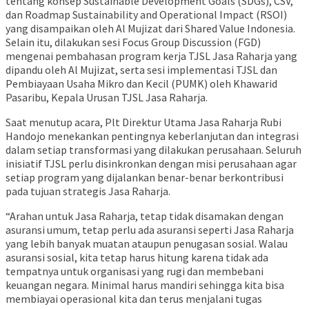
tentang konsep Sustainable Development Goals (SDGs), CSV,
dan Roadmap Sustainability and Operational Impact (RSOI)
yang disampaikan oleh Al Mujizat dari Shared Value Indonesia.
Selain itu, dilakukan sesi Focus Group Discussion (FGD)
mengenai pembahasan program kerja TJSL Jasa Raharja yang
dipandu oleh Al Mujizat, serta sesi implementasi TJSL dan
Pembiayaan Usaha Mikro dan Kecil (PUMK) oleh Khawarid
Pasaribu, Kepala Urusan TJSL Jasa Raharja.
Saat menutup acara, Plt Direktur Utama Jasa Raharja Rubi
Handojo menekankan pentingnya keberlanjutan dan integrasi
dalam setiap transformasi yang dilakukan perusahaan. Seluruh
inisiatif TJSL perlu disinkronkan dengan misi perusahaan agar
setiap program yang dijalankan benar-benar berkontribusi
pada tujuan strategis Jasa Raharja.
“Arahan untuk Jasa Raharja, tetap tidak disamakan dengan
asuransi umum, tetap perlu ada asuransi seperti Jasa Raharja
yang lebih banyak muatan ataupun penugasan sosial. Walau
asuransi sosial, kita tetap harus hitung karena tidak ada
tempatnya untuk organisasi yang rugi dan membebani
keuangan negara. Minimal harus mandiri sehingga kita bisa
membiayai operasional kita dan terus menjalani tugas