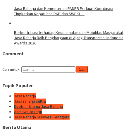
Jasa Raharja dan Kementerian PANRB Perkuat Koordinasi
Tingkatkan Kepatuhan PKB dan SWDKLLJ
Berkontribusi terhadap Keselamatan dan Mobilitas Masyarakat,
Jasa Raharja Raih Penghargaan di Ajang Transportasi Indonesia
Awards 2026
Comment
Cari untuk:
Topik Populer
Jasa Raharja
Jasa raharja sultra
Direktur Utama Jasa Raharja
Asmawa tosepu
Jasa Raharja Sulawesi Tenggara
Berita Utama