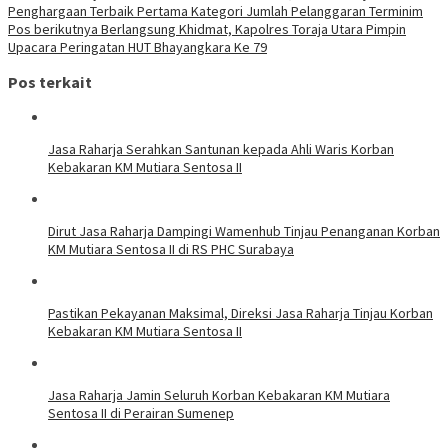
Penghargaan Terbaik Pertama Kategori Jumlah Pelanggaran Terminim
Pos berikutnya
Berlangsung Khidmat, Kapolres Toraja Utara Pimpin
Upacara Peringatan HUT Bhayangkara Ke 79
Pos terkait
Jasa Raharja Serahkan Santunan kepada Ahli Waris Korban
Kebakaran KM Mutiara Sentosa II
Dirut Jasa Raharja Dampingi Wamenhub Tinjau Penanganan Korban
KM Mutiara Sentosa II di RS PHC Surabaya
Pastikan Pekayanan Maksimal, Direksi Jasa Raharja Tinjau Korban
Kebakaran KM Mutiara Sentosa II
Jasa Raharja Jamin Seluruh Korban Kebakaran KM Mutiara
Sentosa II di Perairan Sumenep