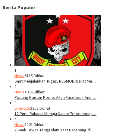
Berita Populer
1
News
6115 Dilihat
Saat Menjalankan Tugas, RESMOB Ibarat Me…
2
News
4056 Dilihat
Posting Konten Porno, Akun Facebook Andi…
3
Lifestyle
3353 Dilihat
12 Pintu Rahasia Menuju Kamar Tersembuny…
4
News
3201 Dilihat
2 Anak Tewas Tenggelam saat Berenang di …