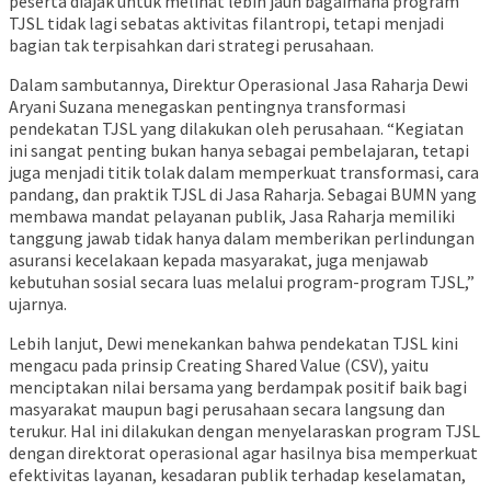
peserta diajak untuk melihat lebih jauh bagaimana program
TJSL tidak lagi sebatas aktivitas filantropi, tetapi menjadi
bagian tak terpisahkan dari strategi perusahaan.
Dalam sambutannya, Direktur Operasional Jasa Raharja Dewi
Aryani Suzana menegaskan pentingnya transformasi
pendekatan TJSL yang dilakukan oleh perusahaan. “Kegiatan
ini sangat penting bukan hanya sebagai pembelajaran, tetapi
juga menjadi titik tolak dalam memperkuat transformasi, cara
pandang, dan praktik TJSL di Jasa Raharja. Sebagai BUMN yang
membawa mandat pelayanan publik, Jasa Raharja memiliki
tanggung jawab tidak hanya dalam memberikan perlindungan
asuransi kecelakaan kepada masyarakat, juga menjawab
kebutuhan sosial secara luas melalui program-program TJSL,”
ujarnya.
Lebih lanjut, Dewi menekankan bahwa pendekatan TJSL kini
mengacu pada prinsip Creating Shared Value (CSV), yaitu
menciptakan nilai bersama yang berdampak positif baik bagi
masyarakat maupun bagi perusahaan secara langsung dan
terukur. Hal ini dilakukan dengan menyelaraskan program TJSL
dengan direktorat operasional agar hasilnya bisa memperkuat
efektivitas layanan, kesadaran publik terhadap keselamatan,