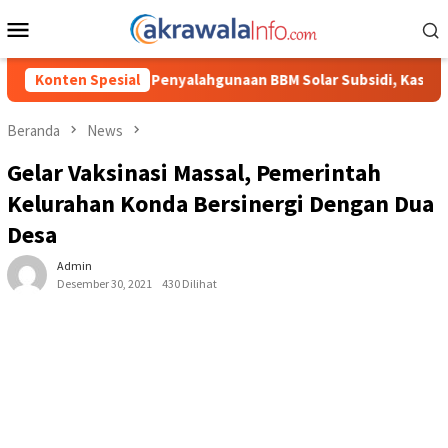
Loncat
Menu
ke
Mobile
konten
aan BBM Solar Subsidi, Kasat Reskrim Polres Toraja Utara: Pros
Konten Spesial
Beranda
News
Gelar Vaksinasi Massal, Pemerintah
Kelurahan Konda Bersinergi Dengan Dua
Desa
Admin
Desember 30, 2021
430 Dilihat