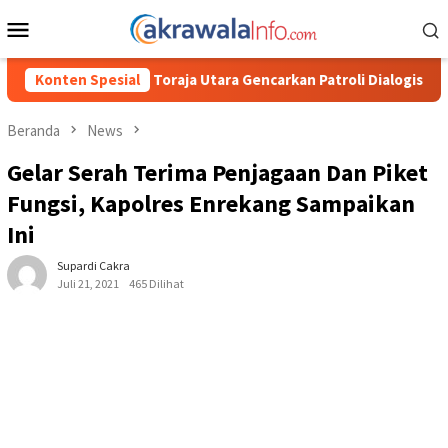
Loncat
Menu
ke
Mobile
konten
 Utara Gencarkan Patroli Dialogis dan Sosialisasi Layanan 110
Konten Spesial
Beranda
News
Gelar Serah Terima Penjagaan Dan Piket
Fungsi, Kapolres Enrekang Sampaikan
Ini
Supardi Cakra
Juli 21, 2021
465 Dilihat