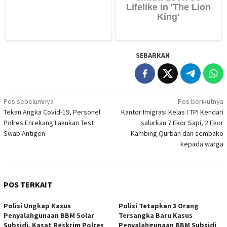
SEBARKAN
Navigasi
Pos sebelumnya
Pos berikutnya
Tekan Angka Covid-19, Personel
Kantor Imigrasi Kelas I TPI Kendari
pos
Polres Enrekang Lakukan Test
salurkan 7 Ekor Sapi, 2 Ekor
Swab Antigen
Kambing Qurban dan sembako
kepada warga
POS TERKAIT
Polisi Ungkap Kasus
Polisi Tetapkan 3 Orang
Penyalahgunaan BBM Solar
Tersangka Baru Kasus
Subsidi, Kasat Reskrim Polres
Penyalahgunaan BBM Subsidi