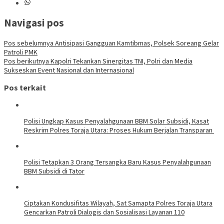
Navigasi pos
Pos sebelumnya
Antisipasi Gangguan Kamtibmas, Polsek Soreang Gelar
Patroli PMK
Pos berikutnya
Kapolri Tekankan Sinergitas TNI, Polri dan Media
Sukseskan Event Nasional dan Internasional
Pos terkait
Polisi Ungkap Kasus Penyalahgunaan BBM Solar Subsidi, Kasat
Reskrim Polres Toraja Utara: Proses Hukum Berjalan Transparan
Polisi Tetapkan 3 Orang Tersangka Baru Kasus Penyalahgunaan
BBM Subsidi di Tator
Ciptakan Kondusifitas Wilayah, Sat Samapta Polres Toraja Utara
Gencarkan Patroli Dialogis dan Sosialisasi Layanan 110