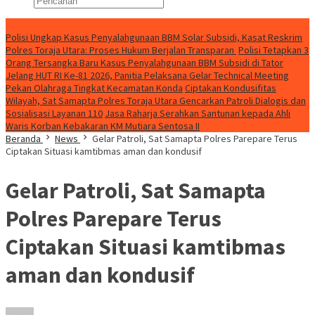
Konten Spesial
Polisi Ungkap Kasus Penyalahgunaan BBM Solar Subsidi, Kasat Reskrim
Polres Toraja Utara: Proses Hukum Berjalan Transparan
Polisi Tetapkan 3
Orang Tersangka Baru Kasus Penyalahgunaan BBM Subsidi di Tator
Jelang HUT RI Ke-81 2026, Panitia Pelaksana Gelar Technical Meeting
Pekan Olahraga Tingkat Kecamatan Konda
Ciptakan Kondusifitas
Wilayah, Sat Samapta Polres Toraja Utara Gencarkan Patroli Dialogis dan
Sosialisasi Layanan 110
Jasa Raharja Serahkan Santunan kepada Ahli
Waris Korban Kebakaran KM Mutiara Sentosa II
Beranda
News
Gelar Patroli, Sat Samapta Polres Parepare Terus
Ciptakan Situasi kamtibmas aman dan kondusif
Gelar Patroli, Sat Samapta
Polres Parepare Terus
Ciptakan Situasi kamtibmas
aman dan kondusif