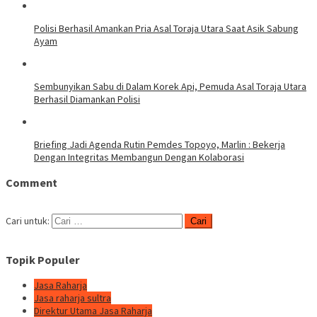
Polisi Berhasil Amankan Pria Asal Toraja Utara Saat Asik Sabung
Ayam
Sembunyikan Sabu di Dalam Korek Api, Pemuda Asal Toraja Utara
Berhasil Diamankan Polisi
Briefing Jadi Agenda Rutin Pemdes Topoyo, Marlin : Bekerja
Dengan Integritas Membangun Dengan Kolaborasi
Comment
Cari untuk:
Topik Populer
Jasa Raharja
Jasa raharja sultra
Direktur Utama Jasa Raharja