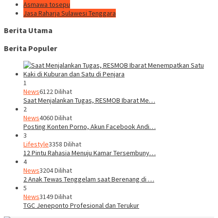
Asmawa tosepu
Jasa Raharja Sulawesi Tenggara
Berita Utama
Berita Populer
1
News
6122 Dilihat
Saat Menjalankan Tugas, RESMOB Ibarat Me…
2
News
4060 Dilihat
Posting Konten Porno, Akun Facebook Andi…
3
Lifestyle
3358 Dilihat
12 Pintu Rahasia Menuju Kamar Tersembuny…
4
News
3204 Dilihat
2 Anak Tewas Tenggelam saat Berenang di …
5
News
3149 Dilihat
TGC Jeneponto Profesional dan Terukur