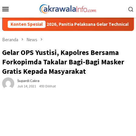
Loncat
Menu
ke
Mobile
konten
, Panitia Pelaksana Gelar Technical Meeting Pekan Olahraga Tin
Konten Spesial
Beranda
News
Gelar OPS Yustisi, Kapolres Bersama
Forkopimda Takalar Bagi-Bagi Masker
Gratis Kepada Masyarakat
Supardi Cakra
Juli 14, 2021
493 Dilihat