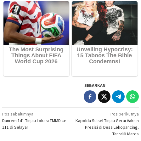
SEBARKAN
Navigasi
Pos sebelumnya
Pos berikutnya
Danrem 141 Tinjau Lokasi TMMD ke-
Kapolda Sulsel Tinjau Gerai Vaksin
pos
111 di Selayar
Presisi di Desa Lekopancing,
Tanralili Maros