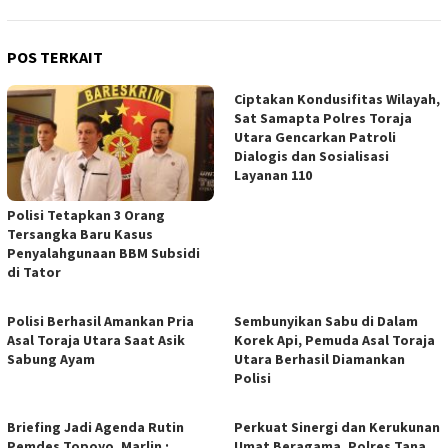
POS TERKAIT
Ciptakan Kondusifitas Wilayah,
Sat Samapta Polres Toraja
Utara Gencarkan Patroli
Dialogis dan Sosialisasi
Layanan 110
Polisi Tetapkan 3 Orang
Tersangka Baru Kasus
Penyalahgunaan BBM Subsidi
di Tator
Polisi Berhasil Amankan Pria
Sembunyikan Sabu di Dalam
Asal Toraja Utara Saat Asik
Korek Api, Pemuda Asal Toraja
Sabung Ayam
Utara Berhasil Diamankan
Polisi
Briefing Jadi Agenda Rutin
Perkuat Sinergi dan Kerukunan
Pemdes Topoyo, Marlin :
Umat Beragama, Polres Tana