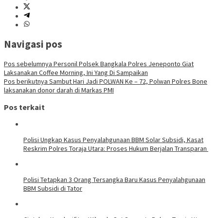
Navigasi pos
Pos sebelumnya
Personil Polsek Bangkala Polres Jeneponto Giat
Laksanakan Coffee Morning, Ini Yang Di Sampaikan
Pos berikutnya
Sambut Hari Jadi POLWAN Ke – 72, Polwan Polres Bone
laksanakan donor darah di Markas PMI
Pos terkait
Polisi Ungkap Kasus Penyalahgunaan BBM Solar Subsidi, Kasat
Reskrim Polres Toraja Utara: Proses Hukum Berjalan Transparan
Polisi Tetapkan 3 Orang Tersangka Baru Kasus Penyalahgunaan
BBM Subsidi di Tator