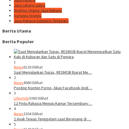
Jasa raharja sultra
Direktur Utama Jasa Raharja
Asmawa tosepu
Jasa Raharja Sulawesi Tenggara
Berita Utama
Berita Populer
1
News
6126 Dilihat
Saat Menjalankan Tugas, RESMOB Ibarat Me…
2
News
4060 Dilihat
Posting Konten Porno, Akun Facebook Andi…
3
Lifestyle
3360 Dilihat
12 Pintu Rahasia Menuju Kamar Tersembuny…
4
News
3204 Dilihat
2 Anak Tewas Tenggelam saat Berenang di …
5