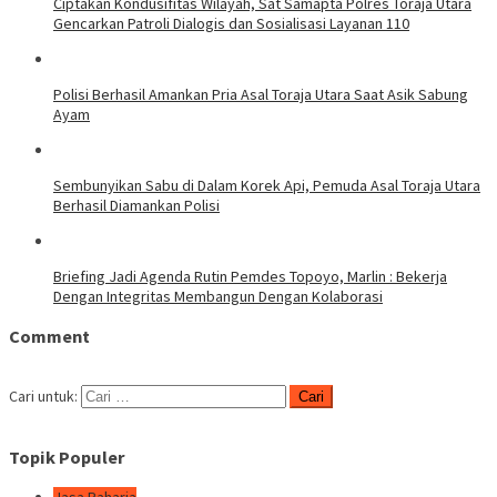
Ciptakan Kondusifitas Wilayah, Sat Samapta Polres Toraja Utara
Gencarkan Patroli Dialogis dan Sosialisasi Layanan 110
Polisi Berhasil Amankan Pria Asal Toraja Utara Saat Asik Sabung
Ayam
Sembunyikan Sabu di Dalam Korek Api, Pemuda Asal Toraja Utara
Berhasil Diamankan Polisi
Briefing Jadi Agenda Rutin Pemdes Topoyo, Marlin : Bekerja
Dengan Integritas Membangun Dengan Kolaborasi
Comment
Cari untuk:
Topik Populer
Jasa Raharja