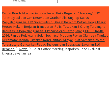
Konten Spesial
Camat Konda Moamar Ashrawi Imran Buka Kegiatan “Tracking” TBC
Terintegrasi dan Cek Kesehatan Gratis
Polisi Ungkap Kasus
Penyalahgunaan BBM Solar Subsidi, Kasat Reskrim Polres Toraja Utara:
Proses Hukum Berjalan Transparan
Polisi Tetapkan 3 Orang Tersangka
Baru Kasus Penyalahgunaan BBM Subsidi di Tator
Jelang HUT RI Ke-81
2026, Panitia Pelaksana Gelar Technical Meeting Pekan Olahraga Tingkat
Kecamatan Konda
Ciptakan Kondusifitas Wilayah, Sat Samapta Polres
Toraja Utara Gencarkan Patroli Dialogis dan Sosialisasi Layanan 110
Beranda
News
Gelar Coffee Morning, Kapolres Bone Evaluasi
kinerja bawahannya