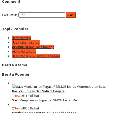
Comment
Cari untuk:
Topik Populer
Jasa Raharja
Jasa raharja sultra
Direktur Utama Jasa Raharja
Asmawa tosepu
Jasa Raharja Sulawesi Tenggara
Berita Utama
Berita Populer
1
News
6114 Dilihat
Saat Menjalankan Tugas, RESMOB Ibarat Me…
2
News
4056 Dilihat
Posting Konten Porno, Akun Facebook Andi…