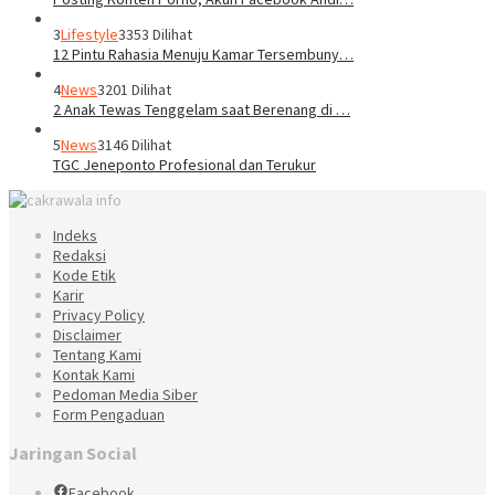
3
Lifestyle
3353 Dilihat
12 Pintu Rahasia Menuju Kamar Tersembuny…
4
News
3201 Dilihat
2 Anak Tewas Tenggelam saat Berenang di …
5
News
3146 Dilihat
TGC Jeneponto Profesional dan Terukur
Indeks
Redaksi
Kode Etik
Karir
Privacy Policy
Disclaimer
Tentang Kami
Kontak Kami
Pedoman Media Siber
Form Pengaduan
Jaringan Social
Facebook