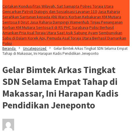
Konten Spesial
Ciptakan Kondusifitas Wilayah, Sat Samapta Polres Toraja Utara
Gencarkan Patroli Dialogis dan Sosialisasi Layanan 110
Jasa Raharja
Serahkan Santunan kepada Ahli Waris Korban Kebakaran KM Mutiara
Sentosa II
Dirut Jasa Raharja Dampingi Wamenhub Tinjau Penanganan
Korban KM Mutiara Sentosa II di RS PHC Surabaya
Polisi Berhasil
Amankan Pria Asal Toraja Utara Saat Asik Sabung Ayam
Sembunyikan
Sabu di Dalam Korek Api, Pemuda Asal Toraja Utara Berhasil Diamankan
Polisi
Beranda
Uncategorized
Gelar Bimtek Arkas Tingkat SDN Selama Empat
Tahap di Makassar, Ini Harapan Kadis Pendidikan Jeneponto
Gelar Bimtek Arkas Tingkat
SDN Selama Empat Tahap di
Makassar, Ini Harapan Kadis
Pendidikan Jeneponto