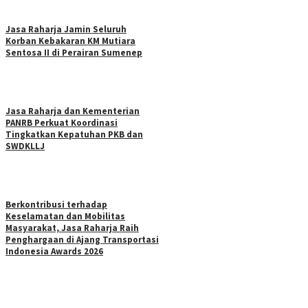
Jasa Raharja Jamin Seluruh
Korban Kebakaran KM Mutiara
Sentosa II di Perairan Sumenep
Jasa Raharja dan Kementerian
PANRB Perkuat Koordinasi
Tingkatkan Kepatuhan PKB dan
SWDKLLJ
Berkontribusi terhadap
Keselamatan dan Mobilitas
Masyarakat, Jasa Raharja Raih
Penghargaan di Ajang Transportasi
Indonesia Awards 2026