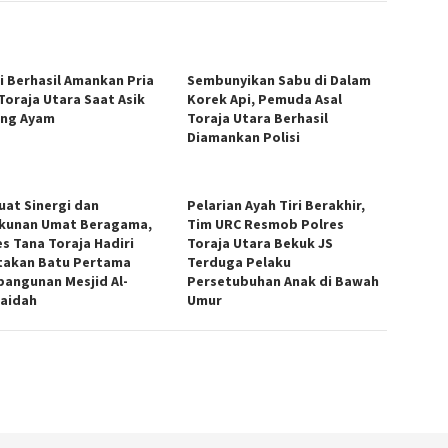
si Berhasil Amankan Pria
Sembunyikan Sabu di Dalam
 Toraja Utara Saat Asik
Korek Api, Pemuda Asal
ng Ayam
Toraja Utara Berhasil
Diamankan Polisi
uat Sinergi dan
Pelarian Ayah Tiri Berakhir,
kunan Umat Beragama,
Tim URC Resmob Polres
es Tana Toraja Hadiri
Toraja Utara Bekuk JS
takan Batu Pertama
Terduga Pelaku
angunan Mesjid Al-
Persetubuhan Anak di Bawah
aidah
Umur