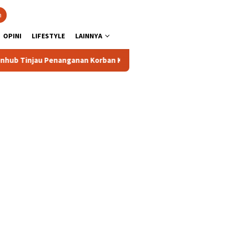
n
OPINI
LIFESTYLE
LAINNYA
Penanganan Korban KM Mutiara Sentosa II di RS PHC Surabaya