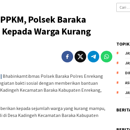
Cari
untuk:
l PPKM, Polsek Baraka
 Kepada Warga Kurang
TOPIK
JA
JA
DI
|
Bhabinkamtibmas Polsek Baraka Polres Enrekang
kegiatan bakti sosial dengan memberikan bantuan
AS
 Kadingeh Kecamatan Baraka Kabupaten Enrekang,
JA
iberikan kepada sejumlah warga yang kurang mampu,
BERIT
ili di Desa Kadingeh Kecamatan Baraka Kabupaten
BERIT