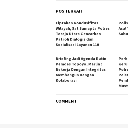
POS TERKAIT
Ciptakan Kondusifitas
Poli
Wilayah, Sat Samapta Polres
Asal
Toraja Utara Gencarkan
Sabu
Patroli Dialogis dan
Sosialisasi Layanan 110
Briefing Jadi Agenda Rutin
Perk
Pemdes Topoyo, Marlin :
Keru
Bekerja Dengan Integritas
Polr
Membangun Dengan
Pele
Kolaborasi
Pemb
Must
COMMENT