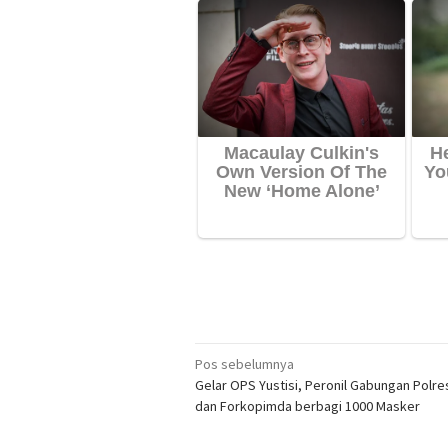
Navigasi
Pos sebelumnya
Gelar OPS Yustisi, Peronil Gabungan Polr
pos
dan Forkopimda berbagi 1000 Masker