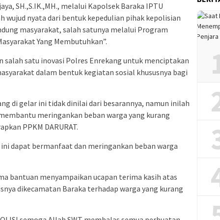
aya, SH.,S.IK.,MH., melalui Kapolsek Baraka IPTU
 wujud nyata dari bentuk kepedulian pihak kepolisian
dung masyarakat, salah satunya melalui Program
 Masyarakat Yang Membutuhkan”.
n salah satu inovasi Polres Enrekang untuk menciptakan
asyarakat dalam bentuk kegiatan sosial khususnya bagi
 di gelar ini tidak dinilai dari besarannya, namun inilah
am membantu meringankan beban warga yang kurang
rapkan PPKM DARURAT.
 ini dapat bermanfaat dan meringankan beban warga
ima bantuan menyampaikan ucapan terima kasih atas
susnya dikecamatan Baraka terhadap warga yang kurang
POLISI semoga Allah SWT membalas semua perbuatan