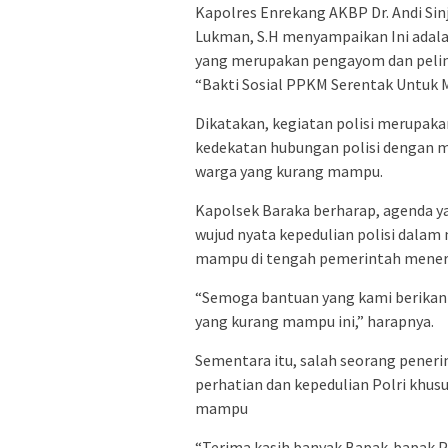
Kapolres Enrekang AKBP Dr. Andi Sinj
Lukman, S.H menyampaikan Ini adalah
yang merupakan pengayom dan pelin
“Bakti Sosial PPKM Serentak Untuk
Dikatakan, kegiatan polisi merupaka
kedekatan hubungan polisi dengan m
warga yang kurang mampu.
Kapolsek Baraka berharap, agenda yang
wujud nyata kepedulian polisi dal
mampu di tengah pemerintah mene
“Semoga bantuan yang kami berikan
yang kurang mampu ini,” harapnya.
Sementara itu, salah seorang pener
perhatian dan kepedulian Polri khu
mampu
“Terima kasih banyak Bapak-bapak 