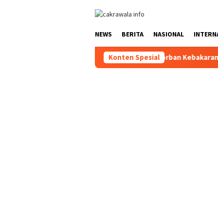
Loncat
ke
konten
NEWS
BERITA
NASIONAL
INTERN
ahkan Santunan kepada Ahli Waris Korban Kebakaran KM Mutiara S
Konten Spesial