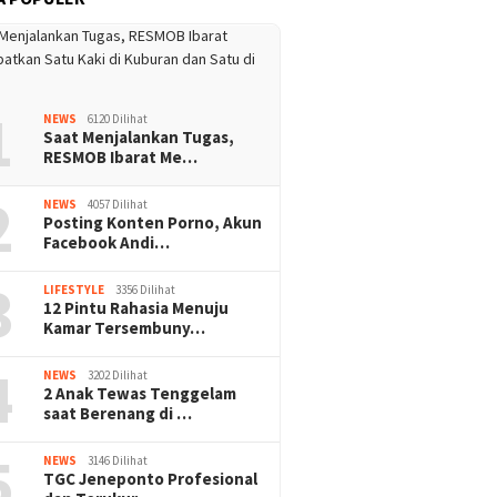
1
NEWS
6120 Dilihat
Saat Menjalankan Tugas,
RESMOB Ibarat Me…
2
NEWS
4057 Dilihat
Posting Konten Porno, Akun
Facebook Andi…
3
LIFESTYLE
3356 Dilihat
12 Pintu Rahasia Menuju
Kamar Tersembuny…
4
NEWS
3202 Dilihat
2 Anak Tewas Tenggelam
saat Berenang di …
5
NEWS
3146 Dilihat
TGC Jeneponto Profesional