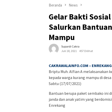
Beranda
News
Gelar Bakti Sosia
Salurkan Bantuan
Mampu
Supardi Cakra
Juli 18, 2021
457 Dilihat
CAKRAWALAINFO.COM – ENREKANG 
Briptu Muh. Alfian A melaksanakan 
kepada warga kurang mampu di desa
Sabtu (17/07/2021)
Bantuan berupa paket sembako ini d
janda dan anak yatim yang berdomis
Enrekang