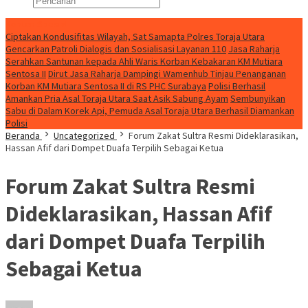
Konten Spesial
Ciptakan Kondusifitas Wilayah, Sat Samapta Polres Toraja Utara
Gencarkan Patroli Dialogis dan Sosialisasi Layanan 110
Jasa Raharja
Serahkan Santunan kepada Ahli Waris Korban Kebakaran KM Mutiara
Sentosa II
Dirut Jasa Raharja Dampingi Wamenhub Tinjau Penanganan
Korban KM Mutiara Sentosa II di RS PHC Surabaya
Polisi Berhasil
Amankan Pria Asal Toraja Utara Saat Asik Sabung Ayam
Sembunyikan
Sabu di Dalam Korek Api, Pemuda Asal Toraja Utara Berhasil Diamankan
Polisi
Beranda
Uncategorized
Forum Zakat Sultra Resmi Dideklarasikan,
Hassan Afif dari Dompet Duafa Terpilih Sebagai Ketua
Forum Zakat Sultra Resmi
Dideklarasikan, Hassan Afif
dari Dompet Duafa Terpilih
Sebagai Ketua