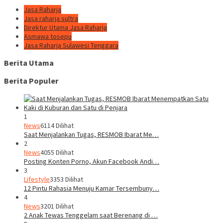
Jasa Raharja
Jasa raharja sultra
Direktur Utama Jasa Raharja
Asmawa tosepu
Jasa Raharja Sulawesi Tenggara
Berita Utama
Berita Populer
1
News
6114 Dilihat
Saat Menjalankan Tugas, RESMOB Ibarat Me…
2
News
4055 Dilihat
Posting Konten Porno, Akun Facebook Andi…
3
Lifestyle
3353 Dilihat
12 Pintu Rahasia Menuju Kamar Tersembuny…
4
News
3201 Dilihat
2 Anak Tewas Tenggelam saat Berenang di …