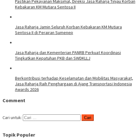
Pastikan Pekayanan Maksimal, Direksi Jasa Raharja Tinjau Korban
Kebakaran KM Mutiara Sentosa II
Jasa Raharja Jamin Seluruh Korban Kebakaran KM Mutiara
Sentosa II di Perairan Sumenep
Jasa Raharja dan Kementerian PANRB Perkuat Koordinasi
Tingkatkan Kepatuhan PKB dan SWDKLLJ
Berkontribusi terhadap Keselamatan dan Mobilitas Masyarakat,
Jasa Raharja Raih Penghargaan di Ajang Transportasi Indonesia
Awards 2026
Comment
Cari untuk:
Topik Populer