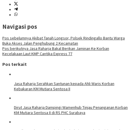
Navigasi pos
Pos sebelumnya
Akibat Tanah Longsor, Polsek Rindingallo Bantu Warga
Buka Akses Jalan Penghubung 2 Kecamatan
Pos berikutnya
Jasa Raharja Bakal Berikan Jaminan Ke Korban
Kecelakaan Laut KMP Cantika Express 77
Pos terkait
Jasa Raharja Serahkan Santunan kepada Ahli Waris Korban
Kebakaran KM Mutiara Sentosa II
Dirut Jasa Raharja Dampingi Wamenhub Tinjau Penanganan Korban
KM Mutiara Sentosa II di RS PHC Surabaya