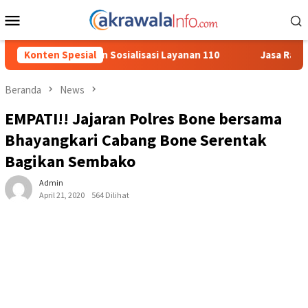
Loncat
Menu
ke
Mobile
konten
asi Layanan 110
Konten Spesial
Jasa Raharja Serahkan Santunan kepada A
Beranda
News
EMPATI!! Jajaran Polres Bone bersama
Bhayangkari Cabang Bone Serentak
Bagikan Sembako
Admin
April 21, 2020
564 Dilihat