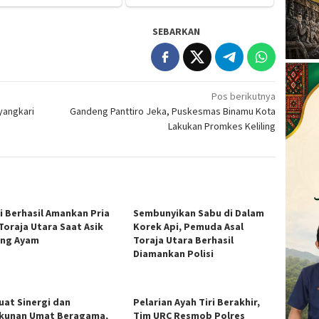
SEBARKAN
Pos berikutnya
yangkari
Gandeng Panttiro Jeka, Puskesmas Binamu Kota
Lakukan Promkes Keliling
si Berhasil Amankan Pria
Sembunyikan Sabu di Dalam
 Toraja Utara Saat Asik
Korek Api, Pemuda Asal
ng Ayam
Toraja Utara Berhasil
Diamankan Polisi
uat Sinergi dan
Pelarian Ayah Tiri Berakhir,
kunan Umat Beragama,
Tim URC Resmob Polres