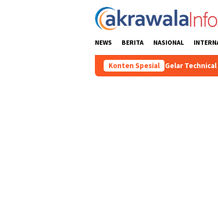
Loncat
ke
konten
NEWS
BERITA
NASIONAL
INTERN
81 2026, Panitia Pelaksana Gelar Technical Meeting Pekan Olahr
Konten Spesial