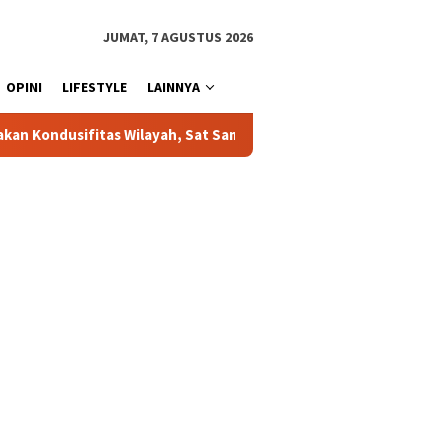
JUMAT, 7 AGUSTUS 2026
OPINI
LIFESTYLE
LAINNYA
ah, Sat Samapta Polres Toraja Utara Gencarkan Patroli Dialogis da