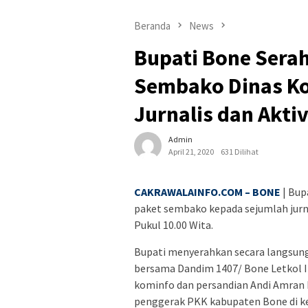
Beranda
News
Bupati Bone Sera
Sembako Dinas K
Jurnalis dan Aktiv
Admin
April 21, 2020
631 Dilihat
CAKRAWALAINFO.COM – BONE
| Bup
paket sembako kepada sejumlah jurna
Pukul 10.00 Wita.
Bupati menyerahkan secara langsung 
bersama Dandim 1407/ Bone Letkol In
kominfo dan persandian Andi Amran 
penggerak PKK kabupaten Bone di ke