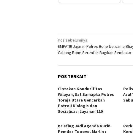
Navigasi
Pos sebelumnya
EMPATI!! Jajaran Polres Bone bersama Bha
pos
Cabang Bone Serentak Bagikan Sembako
POS TERKAIT
Ciptakan Kondusifitas
Poli
Wilayah, Sat Samapta Polres
Asal
Toraja Utara Gencarkan
Sabu
Patroli Dialogis dan
Sosialisasi Layanan 110
Briefing Jadi Agenda Rutin
Perk
Pemdes Topoyo, Marlin :
Keru