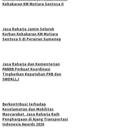
Kebakaran KM Mutiara Sentosa II
Jasa Raharja Jamin Seluruh
Korban Kebakaran KM Mutiara
Sentosa II di Perairan Sumenep
Jasa Raharja dan Kementerian
PANRB Perkuat Koordinasi
Tingkatkan Kepatuhan PKB dan
SWDKLLJ
Berkontribusi terhadap
Keselamatan dan Mobilitas
Masyarakat, Jasa Raharja Raih
Penghargaan di Ajang Transportasi
Indonesia Awards 2026