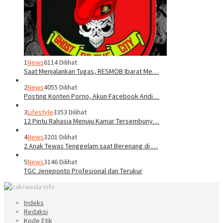
1
News
6114 Dilihat
Saat Menjalankan Tugas, RESMOB Ibarat Me…
2
News
4055 Dilihat
Posting Konten Porno, Akun Facebook Andi…
3
Lifestyle
3353 Dilihat
12 Pintu Rahasia Menuju Kamar Tersembuny…
4
News
3201 Dilihat
2 Anak Tewas Tenggelam saat Berenang di …
5
News
3146 Dilihat
TGC Jeneponto Profesional dan Terukur
Indeks
Redaksi
Kode Etik