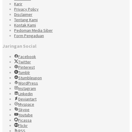
Karir
Privacy Policy
Disclaimer
Tentang Kami
Kontak Kami
Pedoman Media Siber
Form Pengaduan
Jaringan Social
Facebook
Twitter
Pinterest
Tumblr
Stumbleupon
WordPress
Instagram
Linkedin
Deviantart
Myspace
Skype
Youtube
Picassa
Flickr
RSS