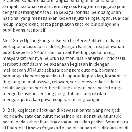
Prabowo Subianto dalam rangka penanganan persoalan
sampah nasional secara terintegrasi. Program ini juga sejalan
dengan semangat Asta Cita sebagai fondasi pembangunan
nasional yang menekankan keberlanjutan lingkungan, kualitas
hidup masyarakat, serta penguatan tata kelola pelayanan
publik yang responsif.
Aksi ‘Glow Up Lingkungan: Bersih Itu Keren!’ dilaksanakan di
berbagai lokasi seperti di lingkungan kantor, area pelayanan
publik seperti SAMSAT dan Samsat Keliling, serta ruang
masyarakat lainnya. Seluruh kantor Jasa Raharja di Indonesia
terlibat aktif dalam pelaksanaan kegiatan ini dengan
melibatkan JR Muda sebagai penggerak utama, bersama
pemangku kepentingan daerah, aparat kepolisian, komunitas
lingkungan, mahasiswa, relawan, serta masyarakat sekitar.
Selain kegiatan bersih-bersih lingkungan, para peserta juga
mengedukasikan tentang pengelolaan sampah dan
mengampanyekan gaya hidup ramah lingkungan.
Di Bali, kegiatan dilakukan di kawasan pantai yang menjadi
ikon pariwisata dan turut menginspirasi pengunjung untuk
peduli pada kebersihan lingkungan laut dan pesisir. Sementara
di Daerah Istimewa Yogyakarta, pelaksanaan aksi difokuskan di