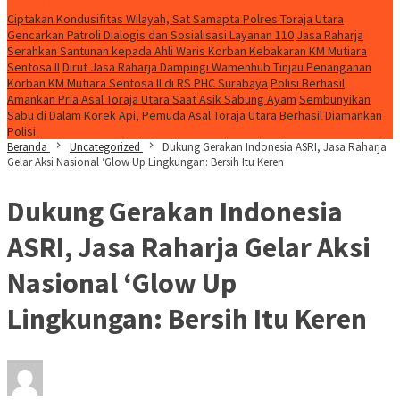
Konten Spesial
Ciptakan Kondusifitas Wilayah, Sat Samapta Polres Toraja Utara
Gencarkan Patroli Dialogis dan Sosialisasi Layanan 110
Jasa Raharja
Serahkan Santunan kepada Ahli Waris Korban Kebakaran KM Mutiara
Sentosa II
Dirut Jasa Raharja Dampingi Wamenhub Tinjau Penanganan
Korban KM Mutiara Sentosa II di RS PHC Surabaya
Polisi Berhasil
Amankan Pria Asal Toraja Utara Saat Asik Sabung Ayam
Sembunyikan
Sabu di Dalam Korek Api, Pemuda Asal Toraja Utara Berhasil Diamankan
Polisi
Beranda
Uncategorized
Dukung Gerakan Indonesia ASRI, Jasa Raharja
Gelar Aksi Nasional ‘Glow Up Lingkungan: Bersih Itu Keren
Dukung Gerakan Indonesia
ASRI, Jasa Raharja Gelar Aksi
Nasional ‘Glow Up
Lingkungan: Bersih Itu Keren