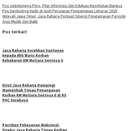
Pos sebelumnya
Pers, Pilar Informasi dan Edukasi Kesehatan Bangsa
Pos berikutnya
Hadir di Apel Persiapan Pengamanan Lebaran 2026
Wilayah Jawa Timur, Jasa Raharja Perkuat Sinergi Pengamanan Periode
Arus Mudik dan Balik
Pos terkait
Jasa Raharja Serahkan Santunan
kepada Ahli Waris Korban
Kebakaran KM Mutiara Sentosa II
Dirut Jasa Raharja Dampingi
Wamenhub Tinjau Penanganan
Korban KM Mutiara Sentosa II di RS
PHC Surabaya
Pastikan Pekayanan Maksimal,
Direksi Jasa Raharja Tinjau Korban