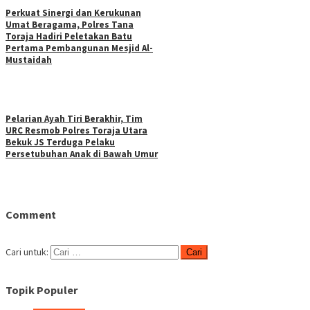
Perkuat Sinergi dan Kerukunan
Umat Beragama, Polres Tana
Toraja Hadiri Peletakan Batu
Pertama Pembangunan Mesjid Al-
Mustaidah
Pelarian Ayah Tiri Berakhir, Tim
URC Resmob Polres Toraja Utara
Bekuk JS Terduga Pelaku
Persetubuhan Anak di Bawah Umur
Comment
Cari untuk:
Topik Populer