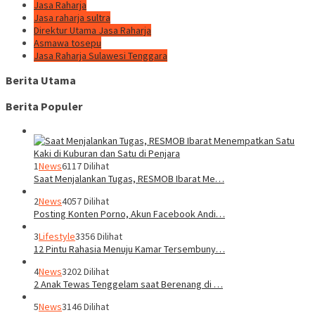
Jasa Raharja
Jasa raharja sultra
Direktur Utama Jasa Raharja
Asmawa tosepu
Jasa Raharja Sulawesi Tenggara
Berita Utama
Berita Populer
1
News
6117 Dilihat
Saat Menjalankan Tugas, RESMOB Ibarat Me…
2
News
4057 Dilihat
Posting Konten Porno, Akun Facebook Andi…
3
Lifestyle
3356 Dilihat
12 Pintu Rahasia Menuju Kamar Tersembuny…
4
News
3202 Dilihat
2 Anak Tewas Tenggelam saat Berenang di …
5
News
3146 Dilihat