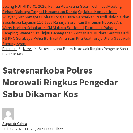
Konten Spesial
Jelang HUT RI Ke-81 2026, Panitia Pelaksana Gelar Technical Meeting
Pekan Olahraga Tingkat Kecamatan Konda
Ciptakan Kondusifitas
Wilayah, Sat Samapta Polres Toraja Utara Gencarkan Patroli Dialogis dan
Sosialisasi Layanan 110
Jasa Raharja Serahkan Santunan kepada Ahli
Waris Korban Kebakaran KM Mutiara Sentosa II
Dirut Jasa Raharja
Dampingi Wamenhub Tinjau Penanganan Korban KM Mutiara Sentosa II di
RS PHC Surabaya
Polisi Berhasil Amankan Pria Asal Toraja Utara Saat Asik
Sabung Ayam
Beranda
News
Satresnarkoba Polres Morowali Ringkus Pengedar Sabu
Dikamar Kos
Satresnarkoba Polres
Morowali Ringkus Pengedar
Sabu Dikamar Kos
Supardi Cakra
Juli 25, 2023
Juli 25, 2023
377 Dilihat