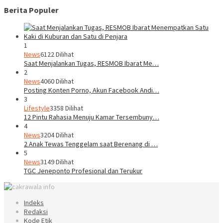
Berita Populer
1
News
6122 Dilihat
Saat Menjalankan Tugas, RESMOB Ibarat Me…
2
News
4060 Dilihat
Posting Konten Porno, Akun Facebook Andi…
3
Lifestyle
3358 Dilihat
12 Pintu Rahasia Menuju Kamar Tersembuny…
4
News
3204 Dilihat
2 Anak Tewas Tenggelam saat Berenang di …
5
News
3149 Dilihat
TGC Jeneponto Profesional dan Terukur
Indeks
Redaksi
Kode Etik