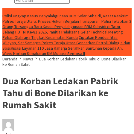
Konten Spesial
Polisi Ungkap Kasus Penyalahgunaan BBM Solar Subsidi, Kasat Reskrim
Polres Toraja Utara: Proses Hukum Berjalan Transparan
Polisi Tetapkan 3
Orang Tersangka Baru Kasus Penyalahgunaan BBM Subsidi di Tator
Jelang HUT RI Ke-81 2026, Panitia Pelaksana Gelar Technical Meeting
Pekan Olahraga Tingkat Kecamatan Konda
Ciptakan Kondusifitas
Wilayah, Sat Samapta Polres Toraja Utara Gencarkan Patroli Dialogis dan
Sosialisasi Layanan 110
Jasa Raharja Serahkan Santunan kepada Ahli
Waris Korban Kebakaran KM Mutiara Sentosa II
Beranda
News
Dua Korban Ledakan Pabrik Tahu di Bone Dilarikan
ke Rumah Sakit
Dua Korban Ledakan Pabrik
Tahu di Bone Dilarikan ke
Rumah Sakit