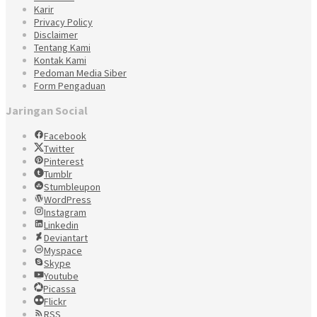
Karir
Privacy Policy
Disclaimer
Tentang Kami
Kontak Kami
Pedoman Media Siber
Form Pengaduan
Jaringan Social
Facebook
Twitter
Pinterest
Tumblr
Stumbleupon
WordPress
Instagram
Linkedin
Deviantart
Myspace
Skype
Youtube
Picassa
Flickr
RSS