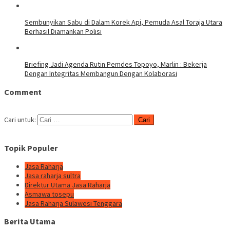
Sembunyikan Sabu di Dalam Korek Api, Pemuda Asal Toraja Utara
Berhasil Diamankan Polisi
Briefing Jadi Agenda Rutin Pemdes Topoyo, Marlin : Bekerja
Dengan Integritas Membangun Dengan Kolaborasi
Comment
Cari untuk:
Topik Populer
Jasa Raharja
Jasa raharja sultra
Direktur Utama Jasa Raharja
Asmawa tosepu
Jasa Raharja Sulawesi Tenggara
Berita Utama