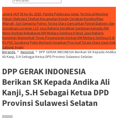
Konten Spesial
Jelang HUT RI Ke-81 2026, Panitia Pelaksana Gelar Technical Meeting
Pekan Olahraga Tingkat Kecamatan Konda
Ciptakan Kondusifitas
Wilayah, Sat Samapta Polres Toraja Utara Gencarkan Patroli Dialogis dan
Sosialisasi Layanan 110
Jasa Raharja Serahkan Santunan kepada Ahli
Waris Korban Kebakaran KM Mutiara Sentosa II
Dirut Jasa Raharja
Dampingi Wamenhub Tinjau Penanganan Korban KM Mutiara Sentosa II di
RS PHC Surabaya
Polisi Berhasil Amankan Pria Asal Toraja Utara Saat Asik
Sabung Ayam
Beranda
Nasional
DPP GERAK INDONESIA Berikan SK Kepada Andika
Ali Kanji, S.H Sebagai Ketua DPD Provinsi Sulawesi Selatan
DPP GERAK INDONESIA
Berikan SK Kepada Andika Ali
Kanji, S.H Sebagai Ketua DPD
Provinsi Sulawesi Selatan