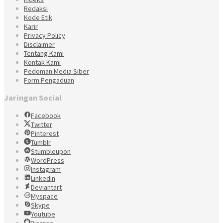
Redaksi
Kode Etik
Karir
Privacy Policy
Disclaimer
Tentang Kami
Kontak Kami
Pedoman Media Siber
Form Pengaduan
Jaringan Social
Facebook
Twitter
Pinterest
Tumblr
Stumbleupon
WordPress
Instagram
Linkedin
Deviantart
Myspace
Skype
Youtube
Picassa