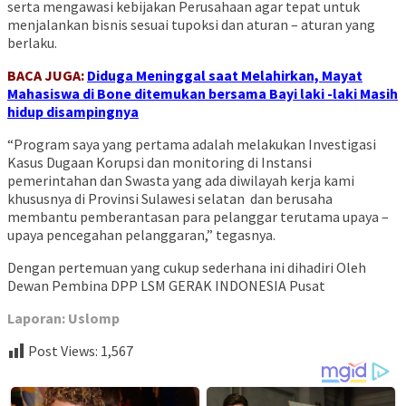
serta mengawasi kebijakan Perusahaan agar tepat untuk
menjalankan bisnis sesuai tupoksi dan aturan – aturan yang
berlaku.
BACA JUGA:
Diduga Meninggal saat Melahirkan, Mayat
Mahasiswa di Bone ditemukan bersama Bayi laki -laki Masih
hidup disampingnya
“Program saya yang pertama adalah melakukan Investigasi
Kasus Dugaan Korupsi dan monitoring di Instansi
pemerintahan dan Swasta yang ada diwilayah kerja kami
khususnya di Provinsi Sulawesi selatan dan berusaha
membantu pemberantasan para pelanggar terutama upaya –
upaya pencegahan pelanggaran,” tegasnya.
Dengan pertemuan yang cukup sederhana ini dihadiri Oleh
Dewan Pembina DPP LSM GERAK INDONESIA Pusat
Laporan: Uslomp
Post Views:
1,567