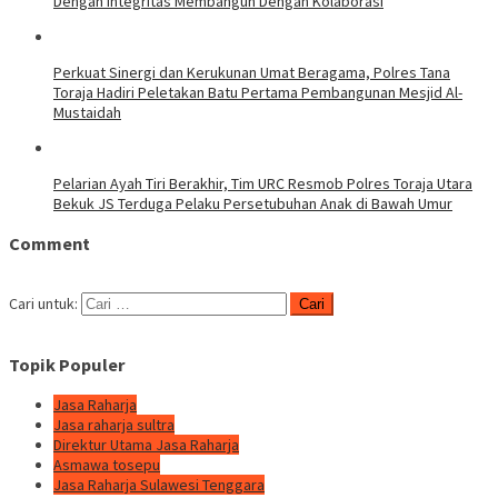
Dengan Integritas Membangun Dengan Kolaborasi
Perkuat Sinergi dan Kerukunan Umat Beragama, Polres Tana
Toraja Hadiri Peletakan Batu Pertama Pembangunan Mesjid Al-
Mustaidah
Pelarian Ayah Tiri Berakhir, Tim URC Resmob Polres Toraja Utara
Bekuk JS Terduga Pelaku Persetubuhan Anak di Bawah Umur
Comment
Cari untuk:
Topik Populer
Jasa Raharja
Jasa raharja sultra
Direktur Utama Jasa Raharja
Asmawa tosepu
Jasa Raharja Sulawesi Tenggara