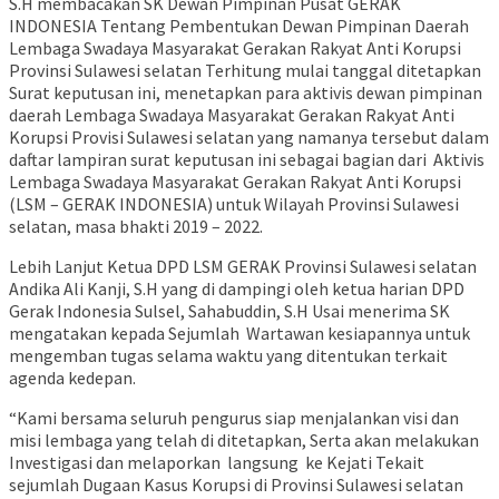
S.H membacakan SK Dewan Pimpinan Pusat GERAK
INDONESIA Tentang Pembentukan Dewan Pimpinan Daerah
Lembaga Swadaya Masyarakat Gerakan Rakyat Anti Korupsi
Provinsi Sulawesi selatan Terhitung mulai tanggal ditetapkan
Surat keputusan ini, menetapkan para aktivis dewan pimpinan
daerah Lembaga Swadaya Masyarakat Gerakan Rakyat Anti
Korupsi Provisi Sulawesi selatan yang namanya tersebut dalam
daftar lampiran surat keputusan ini sebagai bagian dari ‎ Aktivis
Lembaga Swadaya Masyarakat Gerakan Rakyat Anti Korupsi
(LSM – GERAK INDONESIA) untuk Wilayah Provinsi Sulawesi
selatan, masa bhakti 2019 – 2022.
Lebih Lanjut Ketua DPD LSM GERAK Provinsi Sulawesi selatan
Andika Ali Kanji, S.H yang di dampingi oleh ketua harian DPD
Gerak Indonesia Sulsel, Sahabuddin, S.H Usai menerima SK
mengatakan kepada Sejumlah Wartawan kesiapannya untuk
mengemban tugas selama waktu yang ditentukan terkait
agenda kedepan.
“Kami bersama seluruh pengurus siap menjalankan visi dan
misi lembaga yang telah di ditetapkan, Serta akan melakukan
Investigasi dan melaporkan langsung ke Kejati Tekait
sejumlah Dugaan Kasus Korupsi di Provinsi Sulawesi selatan