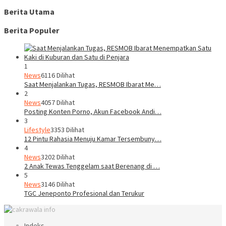
Berita Utama
Berita Populer
1
News
6116 Dilihat
Saat Menjalankan Tugas, RESMOB Ibarat Me…
2
News
4057 Dilihat
Posting Konten Porno, Akun Facebook Andi…
3
Lifestyle
3353 Dilihat
12 Pintu Rahasia Menuju Kamar Tersembuny…
4
News
3202 Dilihat
2 Anak Tewas Tenggelam saat Berenang di …
5
News
3146 Dilihat
TGC Jeneponto Profesional dan Terukur
Indeks