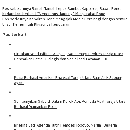
Pos sebelumnya
Ramah Tamah Lepas Sambut Kapolres, Bupati Bone:
Kadarislam berhasil “Menembus Jantung” Masyarakat Bone
Pos berikutnya
Kapolres Bone Mengajak Media Bersinegi dengan semua
Unsur Pemerintah Khusunya Kepolisian
Pos terkait
Ciptakan Kondusifitas Wilayah, Sat Samapta Polres Toraja Utara
Gencarkan Patroli Dialogis dan Sosialisasi Layanan 110
Polisi Berhasil Amankan Pria Asal Toraja Utara Saat Asik Sabung
Ayam
Sembunyikan Sabu di Dalam Korek Api, Pemuda Asal Toraja Utara
Berhasil Diamankan Polisi
Briefing Jadi Agenda Rutin Pemdes Topoyo, Marlin : Bekerja