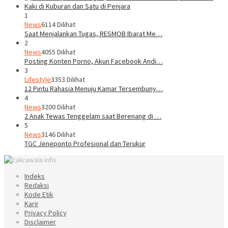
1
News
6114 Dilihat
Saat Menjalankan Tugas, RESMOB Ibarat Me…
2
News
4055 Dilihat
Posting Konten Porno, Akun Facebook Andi…
3
Lifestyle
3353 Dilihat
12 Pintu Rahasia Menuju Kamar Tersembuny…
4
News
3200 Dilihat
2 Anak Tewas Tenggelam saat Berenang di …
5
News
3146 Dilihat
TGC Jeneponto Profesional dan Terukur
Indeks
Redaksi
Kode Etik
Karir
Privacy Policy
Disclaimer