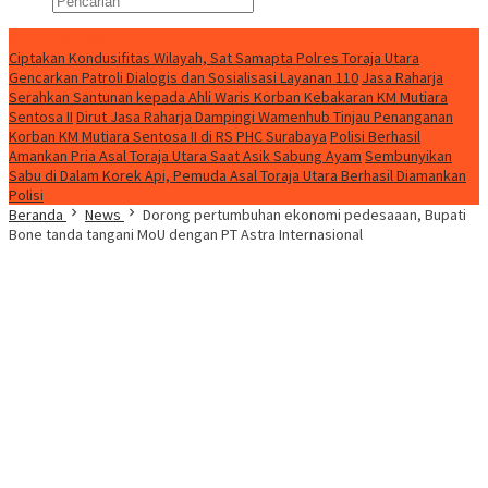
Konten Spesial
Ciptakan Kondusifitas Wilayah, Sat Samapta Polres Toraja Utara
Gencarkan Patroli Dialogis dan Sosialisasi Layanan 110
Jasa Raharja
Serahkan Santunan kepada Ahli Waris Korban Kebakaran KM Mutiara
Sentosa II
Dirut Jasa Raharja Dampingi Wamenhub Tinjau Penanganan
Korban KM Mutiara Sentosa II di RS PHC Surabaya
Polisi Berhasil
Amankan Pria Asal Toraja Utara Saat Asik Sabung Ayam
Sembunyikan
Sabu di Dalam Korek Api, Pemuda Asal Toraja Utara Berhasil Diamankan
Polisi
Beranda
News
Dorong pertumbuhan ekonomi pedesaaan, Bupati
Bone tanda tangani MoU dengan PT Astra Internasional