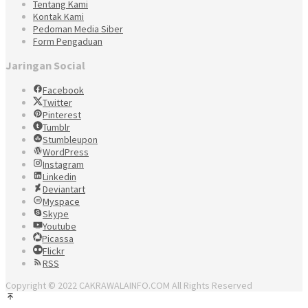
Tentang Kami
Kontak Kami
Pedoman Media Siber
Form Pengaduan
Jaringan Social
Facebook
Twitter
Pinterest
Tumblr
Stumbleupon
WordPress
Instagram
Linkedin
Deviantart
Myspace
Skype
Youtube
Picassa
Flickr
RSS
Copyright © 2022 CAKRAWALAINFO.COM All Rights Reserved