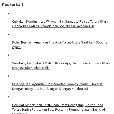
Pos terkait
Ciptakan Kondusifitas Wilayah, Sat Samapta Polres Toraja Utara
Gencarkan Patroli Dialogis dan Sosialisasi Layanan 110
Polisi Berhasil Amankan Pria Asal Toraja Utara Saat Asik Sabung
Ayam
Sembunyikan Sabu di Dalam Korek Api, Pemuda Asal Toraja Utara
Berhasil Diamankan Polisi
Briefing Jadi Agenda Rutin Pemdes Topoyo, Marlin : Bekerja
Dengan Integritas Membangun Dengan Kolaborasi
Perkuat Sinergi dan Kerukunan Umat Beragama, Polres Tana
Toraja Hadiri Peletakan Batu Pertama Pembangunan Mesjid Al-