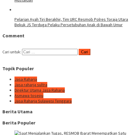
Mustaidah
Pelarian Ayah Tiri Berakhir, Tim URC Resmob Polres Toraja Utara
Bekuk JS Terduga Pelaku Persetubuhan Anak di Bawah Umur
Comment
Cari untuk:
Topik Populer
Jasa Raharja
Jasa raharja sultra
Direktur Utama Jasa Raharja
Asmawa tosepu
Jasa Raharja Sulawesi Tenggara
Berita Utama
Berita Populer