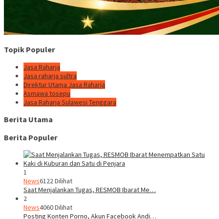
Topik Populer
Jasa Raharja
Jasa raharja sultra
Direktur Utama Jasa Raharja
Asmawa tosepu
Jasa Raharja Sulawesi Tenggara
Berita Utama
Berita Populer
1
News
6122 Dilihat
Saat Menjalankan Tugas, RESMOB Ibarat Me…
2
News
4060 Dilihat
Posting Konten Porno, Akun Facebook Andi…