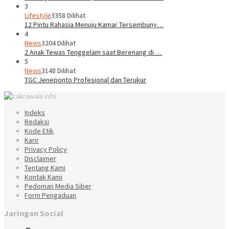
3
Lifestyle
3358 Dilihat
12 Pintu Rahasia Menuju Kamar Tersembuny…
4
News
3204 Dilihat
2 Anak Tewas Tenggelam saat Berenang di …
5
News
3148 Dilihat
TGC Jeneponto Profesional dan Terukur
Indeks
Redaksi
Kode Etik
Karir
Privacy Policy
Disclaimer
Tentang Kami
Kontak Kami
Pedoman Media Siber
Form Pengaduan
Jaringan Social