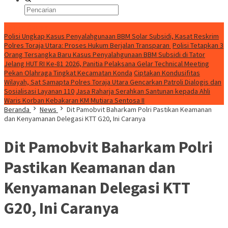
Konten Spesial
Polisi Ungkap Kasus Penyalahgunaan BBM Solar Subsidi, Kasat Reskrim
Polres Toraja Utara: Proses Hukum Berjalan Transparan
Polisi Tetapkan 3
Orang Tersangka Baru Kasus Penyalahgunaan BBM Subsidi di Tator
Jelang HUT RI Ke-81 2026, Panitia Pelaksana Gelar Technical Meeting
Pekan Olahraga Tingkat Kecamatan Konda
Ciptakan Kondusifitas
Wilayah, Sat Samapta Polres Toraja Utara Gencarkan Patroli Dialogis dan
Sosialisasi Layanan 110
Jasa Raharja Serahkan Santunan kepada Ahli
Waris Korban Kebakaran KM Mutiara Sentosa II
Beranda
News
Dit Pamobvit Baharkam Polri Pastikan Keamanan
dan Kenyamanan Delegasi KTT G20, Ini Caranya
Dit Pamobvit Baharkam Polri
Pastikan Keamanan dan
Kenyamanan Delegasi KTT
G20, Ini Caranya