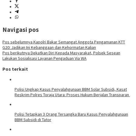
Navigasi pos
Pos sebelumnya
Kapolri Bakar Semangat Anggota Pengamanan KTT
G20: Jadikan Ini Kebanggaan dan Kehormatan Kalian
Pos berikutnya
Dekatkan Diri Kepada Masyarakat, Polsek Sesean
Lakukan Sosialisasi Layanan Pengaduan Via WA
Pos terkait
Polisi Ungkap Kasus Penyalahgunaan BBM Solar Subsidi, Kasat
Reskrim Polres Toraja Utara: Proses Hukum Berjalan Transparan
Polisi Tetapkan 3 Orang Tersangka Baru Kasus Penyalahgunaan
BBM Subsidi di Tator