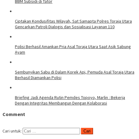
BBM Subsidi di Tator
Ciptakan Kondusifitas Wilayah, Sat Samapta Polres Toraja Utara
Gencarkan Patroli Dialogis dan Sosialisasi Layanan 110
Polisi Berhasil Amankan Pria Asal Toraja Utara Saat Asik Sabung
Ayam
Sembunyikan Sabu di Dalam Korek Api, Pemuda Asal Toraja Utara
Berhasil Diamankan Polisi
Briefing Jadi Agenda Rutin Pemdes Topoyo, Marlin : Bekerja
Dengan Integritas Membangun Dengan Kolaborasi
Comment
Cari untuk: