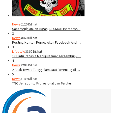
1
News
6126 Dilihat
Saat Menjalankan Tugas, RESMOB Ibarat Me…
2
News
4060 Dilihat
Posting Konten Porno, Akun Facebook Andi…
3
Lifestyle
3360 Dilihat
12 Pintu Rahasia Menuju Kamar Tersembuny…
4
News
3204 Dilihat
2 Anak Tewas Tenggelam saat Berenang di …
5
News
3149 Dilihat
TGC Jeneponto Profesional dan Terukur