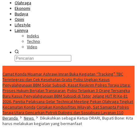
Olahraga
Ekonomi
Budaya
Opini
Lifestyle
Lainnya
Indeks
Techno
Video
Konten Spesial
Camat Konda Moamar Ashrawi Imran Buka Kegiatan “Tracking” TBC
Terintegrasi dan Cek Kesehatan Gratis
Polisi Ungkap Kasus
Penyalahgunaan BBM Solar Subsidi, Kasat Reskrim Polres Toraja Utara:
Proses Hukum Berjalan Transparan
Polisi Tetapkan 3 Orang Tersangka
Baru Kasus Penyalahgunaan BBM Subsidi di Tator
Jelang HUT RI Ke-81
2026, Panitia Pelaksana Gelar Technical Meeting Pekan Olahraga Tingkat
Kecamatan Konda
Ciptakan Kondusifitas Wilayah, Sat Samapta Polres
Toraja Utara Gencarkan Patroli Dialogis dan Sosialisasi Layanan 110
Beranda
News
Dikukuhkan sebagai Ketua ORARI, Bupati Bone: Kita
harus melakukan kegiatan yang bermanfaat