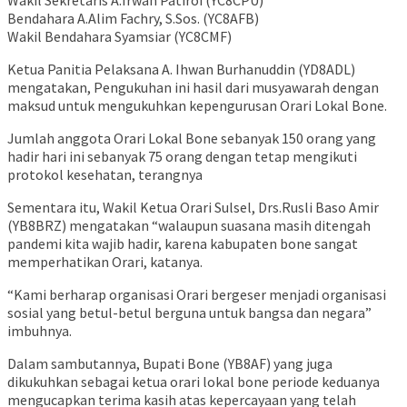
Wakil Sekretaris A.Irwan Patiroi (YC8CPU)
Bendahara A.Alim Fachry, S.Sos. (YC8AFB)
Wakil Bendahara Syamsiar (YC8CMF)
Ketua Panitia Pelaksana A. Ihwan Burhanuddin (YD8ADL)
mengatakan, Pengukuhan ini hasil dari musyawarah dengan
maksud untuk mengukuhkan kepengurusan Orari Lokal Bone.
Jumlah anggota Orari Lokal Bone sebanyak 150 orang yang
hadir hari ini sebanyak 75 orang dengan tetap mengikuti
protokol kesehatan, terangnya
Sementara itu, Wakil Ketua Orari Sulsel, Drs.Rusli Baso Amir
(YB8BRZ) mengatakan “walaupun suasana masih ditengah
pandemi kita wajib hadir, karena kabupaten bone sangat
memperhatikan Orari, katanya.
“Kami berharap organisasi Orari bergeser menjadi organisasi
sosial yang betul-betul berguna untuk bangsa dan negara”
imbuhnya.
Dalam sambutannya, Bupati Bone (YB8AF) yang juga
dikukuhkan sebagai ketua orari lokal bone periode keduanya
mengucapkan terima kasih atas kepercayaan yang telah