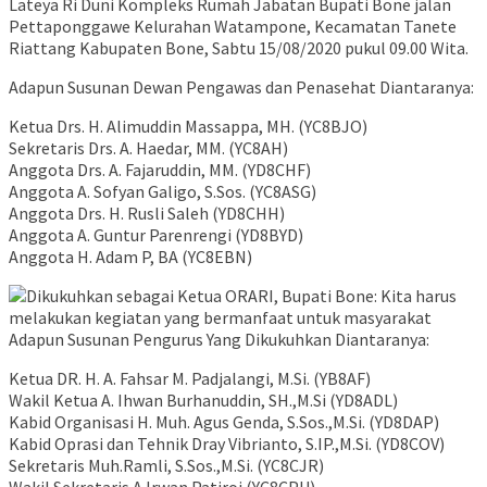
Lateya Ri Duni Kompleks Rumah Jabatan Bupati Bone jalan
Pettaponggawe Kelurahan Watampone, Kecamatan Tanete
Riattang Kabupaten Bone, Sabtu 15/08/2020 pukul 09.00 Wita.
Adapun Susunan Dewan Pengawas dan Penasehat Diantaranya:
Ketua Drs. H. Alimuddin Massappa, MH. (YC8BJO)
Sekretaris Drs. A. Haedar, MM. (YC8AH)
Anggota Drs. A. Fajaruddin, MM. (YD8CHF)
Anggota A. Sofyan Galigo, S.Sos. (YC8ASG)
Anggota Drs. H. Rusli Saleh (YD8CHH)
Anggota A. Guntur Parenrengi (YD8BYD)
Anggota H. Adam P, BA (YC8EBN)
Adapun Susunan Pengurus Yang Dikukuhkan Diantaranya:
Ketua DR. H. A. Fahsar M. Padjalangi, M.Si. (YB8AF)
Wakil Ketua A. Ihwan Burhanuddin, SH.,M.Si (YD8ADL)
Kabid Organisasi H. Muh. Agus Genda, S.Sos.,M.Si. (YD8DAP)
Kabid Oprasi dan Tehnik Dray Vibrianto, S.IP.,M.Si. (YD8COV)
Sekretaris Muh.Ramli, S.Sos.,M.Si. (YC8CJR)