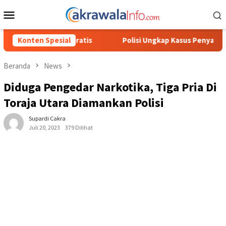
Loncat
Menu
ke
Mobile
konten
Polisi Ungkap Kasus Penyalahgunaan BBM Solar Subsidi, Kasat 
Konten Spesial
Beranda
News
Diduga Pengedar Narkotika, Tiga Pria Di
Toraja Utara Diamankan Polisi
Supardi Cakra
Juli 20, 2023
379 Dilihat