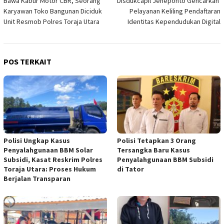
Bawa Kabur Motor CBR, Seorang
Disdukcapil Jeneponto Gencarkan
pos
Karyawan Toko Bangunan Diciduk
Pelayanan Keliling Pendaftaran
Unit Resmob Polres Toraja Utara
Identitas Kependudukan Digital
POS TERKAIT
Polisi Ungkap Kasus
Polisi Tetapkan 3 Orang
Penyalahgunaan BBM Solar
Tersangka Baru Kasus
Subsidi, Kasat Reskrim Polres
Penyalahgunaan BBM Subsidi
Toraja Utara: Proses Hukum
di Tator
Berjalan Transparan