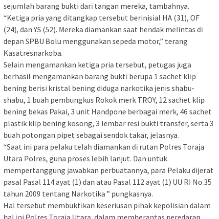
sejumlah barang bukti dari tangan mereka, tambahnya.
“Ketiga pria yang ditangkap tersebut berinisial HA (31), OF
(24), dan YS (52). Mereka diamankan saat hendak melintas di
depan SPBU Bolu menggunakan sepeda motor,” terang
Kasatresnarkoba.
Selain mengamankan ketiga pria tersebut, petugas juga
berhasil mengamankan barang bukti berupa 1 sachet klip
bening berisi kristal bening diduga narkotika jenis shabu-
shabu, 1 buah pembungkus Rokok merk TROY, 12 sachet klip
bening bekas Pakai, 3 unit Handpone berbagai merk, 46 sachet
plastik klip bening kosong, 3 lembar resi bukti transfer, serta 3
buah potongan pipet sebagai sendok takar, jelasnya.
“Saat ini para pelaku telah diamankan di rutan Polres Toraja
Utara Polres, guna proses lebih lanjut. Dan untuk
mempertanggung jawabkan perbuatannya, para Pelaku dijerat
pasal Pasal 114 ayat (1) dan atau Pasal 112 ayat (1) UU RI No.35
tahun 2009 tentang Narkotika ” pungkasnya.
Hal tersebut membuktikan keseriusan pihak kepolisian dalam
hal ini Polres Toraja Utara, dalam memberantas peredaran