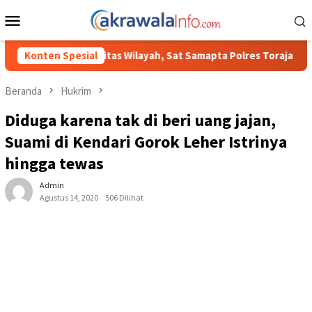
Loncat
Menu
ke
Mobile
konten
h, Sat Samapta Polres Toraja Utara Gencarkan Patroli Dialogis da
Konten Spesial
Beranda
Hukrim
Diduga karena tak di beri uang jajan,
Suami di Kendari Gorok Leher Istrinya
hingga tewas
Admin
Agustus 14, 2020
506 Dilihat