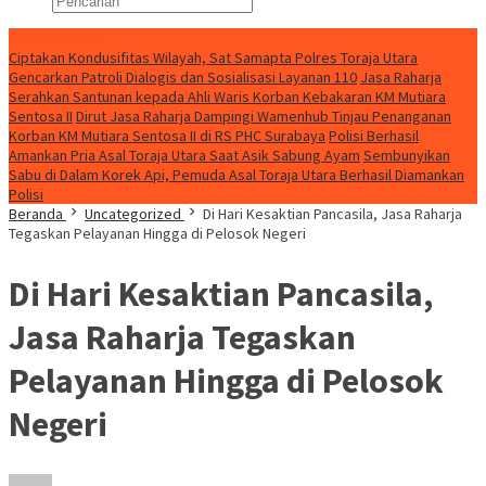
Konten Spesial
Ciptakan Kondusifitas Wilayah, Sat Samapta Polres Toraja Utara
Gencarkan Patroli Dialogis dan Sosialisasi Layanan 110
Jasa Raharja
Serahkan Santunan kepada Ahli Waris Korban Kebakaran KM Mutiara
Sentosa II
Dirut Jasa Raharja Dampingi Wamenhub Tinjau Penanganan
Korban KM Mutiara Sentosa II di RS PHC Surabaya
Polisi Berhasil
Amankan Pria Asal Toraja Utara Saat Asik Sabung Ayam
Sembunyikan
Sabu di Dalam Korek Api, Pemuda Asal Toraja Utara Berhasil Diamankan
Polisi
Beranda
Uncategorized
Di Hari Kesaktian Pancasila, Jasa Raharja
Tegaskan Pelayanan Hingga di Pelosok Negeri
Di Hari Kesaktian Pancasila,
Jasa Raharja Tegaskan
Pelayanan Hingga di Pelosok
Negeri