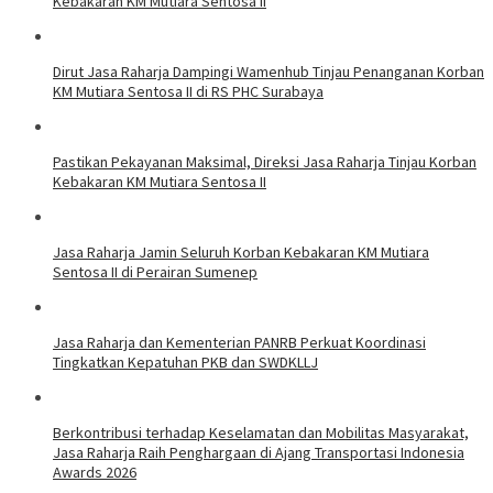
Kebakaran KM Mutiara Sentosa II
Dirut Jasa Raharja Dampingi Wamenhub Tinjau Penanganan Korban
KM Mutiara Sentosa II di RS PHC Surabaya
Pastikan Pekayanan Maksimal, Direksi Jasa Raharja Tinjau Korban
Kebakaran KM Mutiara Sentosa II
Jasa Raharja Jamin Seluruh Korban Kebakaran KM Mutiara
Sentosa II di Perairan Sumenep
Jasa Raharja dan Kementerian PANRB Perkuat Koordinasi
Tingkatkan Kepatuhan PKB dan SWDKLLJ
Berkontribusi terhadap Keselamatan dan Mobilitas Masyarakat,
Jasa Raharja Raih Penghargaan di Ajang Transportasi Indonesia
Awards 2026