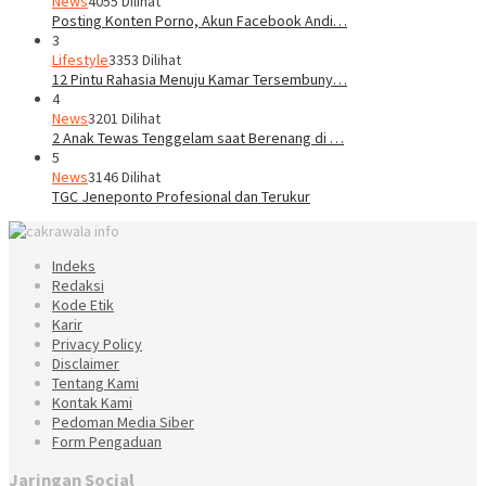
News
4055 Dilihat
Posting Konten Porno, Akun Facebook Andi…
3
Lifestyle
3353 Dilihat
12 Pintu Rahasia Menuju Kamar Tersembuny…
4
News
3201 Dilihat
2 Anak Tewas Tenggelam saat Berenang di …
5
News
3146 Dilihat
TGC Jeneponto Profesional dan Terukur
Indeks
Redaksi
Kode Etik
Karir
Privacy Policy
Disclaimer
Tentang Kami
Kontak Kami
Pedoman Media Siber
Form Pengaduan
Jaringan Social