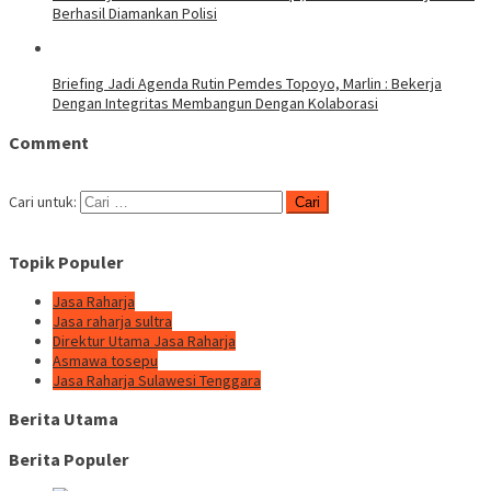
Berhasil Diamankan Polisi
Briefing Jadi Agenda Rutin Pemdes Topoyo, Marlin : Bekerja
Dengan Integritas Membangun Dengan Kolaborasi
Comment
Cari untuk:
Topik Populer
Jasa Raharja
Jasa raharja sultra
Direktur Utama Jasa Raharja
Asmawa tosepu
Jasa Raharja Sulawesi Tenggara
Berita Utama
Berita Populer