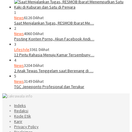
1
News
6126 Dilihat
Saat Menjalankan Tugas, RESMOB Ibarat Me…
2
News
4060 Dilihat
Posting Konten Porno, Akun Facebook Andi…
3
Lifestyle
3361 Dilihat
12 Pintu Rahasia Menuju Kamar Tersembuny…
4
News
3204 Dilihat
2 Anak Tewas Tenggelam saat Berenang di …
5
News
3149 Dilihat
TGC Jeneponto Profesional dan Terukur
Indeks
Redaksi
Kode Etik
Karir
Privacy Policy
Disclaimer