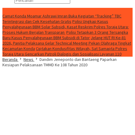
Konten Spesial
Camat Konda Moamar Ashrawi Imran Buka Kegiatan “Tracking” TBC
Terintegrasi dan Cek Kesehatan Gratis
Polisi Ungkap Kasus
Penyalahgunaan BBM Solar Subsidi, Kasat Reskrim Polres Toraja Utara:
Proses Hukum Berjalan Transparan
Polisi Tetapkan 3 Orang Tersangka
Baru Kasus Penyalahgunaan BBM Subsidi di Tator
Jelang HUT RI Ke-81
2026, Panitia Pelaksana Gelar Technical Meeting Pekan Olahraga Tingkat
Kecamatan Konda
Ciptakan Kondusifitas Wilayah, Sat Samapta Polres
Toraja Utara Gencarkan Patroli Dialogis dan Sosialisasi Layanan 110
Beranda
News
Dandim Jeneponto dan Bantaeng Paparkan
Kesiapan Pelaksanaan TMMD Ke 108 Tahun 2020