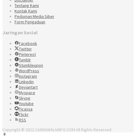
Tentang Kami
Kontak Kami
Pedoman Media Siber
Form Pengaduan
Jaringan Social
Facebook
Twitter
Pinterest
Tumblr
Stumbleupon
WordPress
Instagram
Linkedin
Deviantart
Myspace
Skype
Youtube
Picassa
Flickr
RSS
Copyright © 2022 CAKRAWALAINFO.COM All Rights Reserved