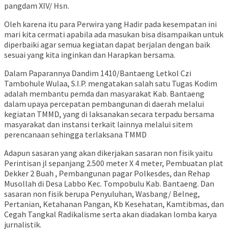
pangdam XIV/ Hsn.
Oleh karena itu para Perwira yang Hadir pada kesempatan ini
mari kita cermati apabila ada masukan bisa disampaikan untuk
diperbaiki agar semua kegiatan dapat berjalan dengan baik
sesuai yang kita inginkan dan Harapkan bersama.
Dalam Paparannya Dandim 1410/Bantaeng Letkol Czi
Tambohule Wulaa, S.I.P. mengatakan salah satu Tugas Kodim
adalah membantu pemda dan masyarakat Kab. Bantaeng
dalam upaya percepatan pembangunan di daerah melalui
kegiatan TMMD, yang di laksanakan secara terpadu bersama
masyarakat dan instansi terkait lainnya melalui sitem
perencanaan sehingga terlaksana TMMD
Adapun sasaran yang akan dikerjakan sasaran non fisik yaitu
Perintisan jl sepanjang 2.500 meter X 4 meter, Pembuatan plat
Dekker 2 Buah , Pembangunan pagar Polkesdes, dan Rehap
Musollah di Desa Labbo Kec. Tompobulu Kab. Bantaeng. Dan
sasaran non fisik berupa Penyuluhan, Wasbang/ Belneg,
Pertanian, Ketahanan Pangan, Kb Kesehatan, Kamtibmas, dan
Cegah Tangkal Radikalisme serta akan diadakan lomba karya
jurnalistik.