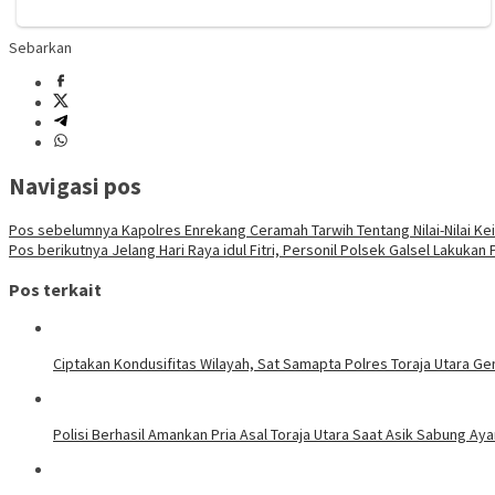
Sebarkan
Navigasi pos
Pos sebelumnya
Kapolres Enrekang Ceramah Tarwih Tentang Nilai-Nilai K
Pos berikutnya
Jelang Hari Raya idul Fitri, Personil Polsek Galsel Lakuka
Pos terkait
Ciptakan Kondusifitas Wilayah, Sat Samapta Polres Toraja Utara Gen
Polisi Berhasil Amankan Pria Asal Toraja Utara Saat Asik Sabung Ay