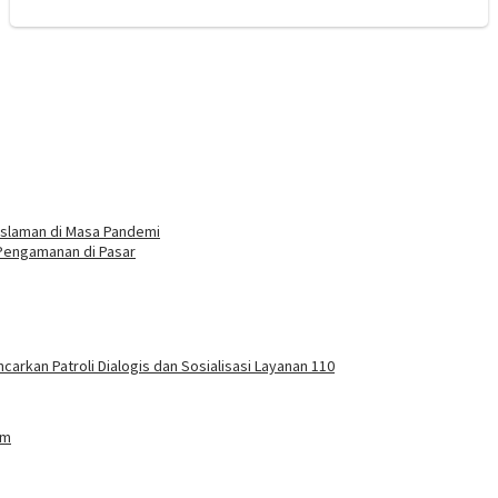
eislaman di Masa Pandemi
n Pengamanan di Pasar
carkan Patroli Dialogis dan Sosialisasi Layanan 110
am