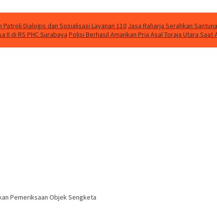
Patroli Dialogis dan Sosialisasi Layanan 110
Jasa Raharja Serahkan Santuna
 II di RS PHC Surabaya
Polisi Berhasil Amankan Pria Asal Toraja Utara Saa
ankan Pemeriksaan Objek Sengketa