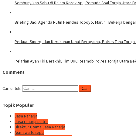
Sembunyikan Sabu di Dalam Korek Api, Pemuda Asal Toraja Utara Be
Briefing Jadi Agenda Rutin Pemdes Topoyo, Marlin : Bekerja Deng
Perkuat Sinergi dan Kerukunan Umat Beragama, Polres Tana Toraja
Pelarian Ayah Tiri Berakhir, Tim URC Resmob Polres Toraja Utara 
Comment
Cari untuk:
Topik Populer
Jasa Raharja
Jasa raharja sultra
Direktur Utama Jasa Raharja
Asmawa tosepu