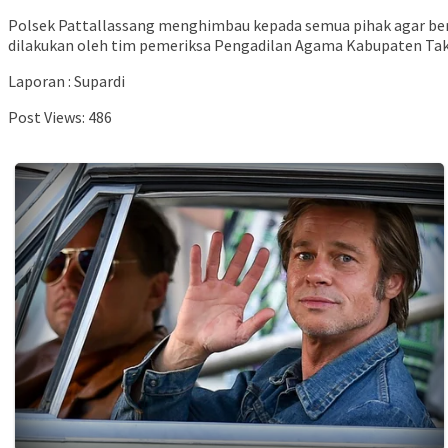
Polsek Pattallassang menghimbau kepada semua pihak agar be
dilakukan oleh tim pemeriksa Pengadilan Agama Kabupaten Taka
Laporan : Supardi
Post Views:
486