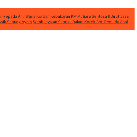
n kepada Ahli Waris Korban Kebakaran KM Mutiara Sentosa II
Dirut Jasa
t Asik Sabung Ayam
Sembunyikan Sabu di Dalam Korek Api, Pemuda Asal