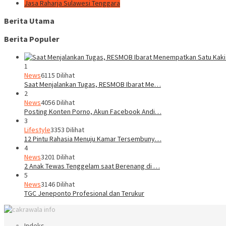
Jasa Raharja Sulawesi Tenggara
Berita Utama
Berita Populer
1
News
6115 Dilihat
Saat Menjalankan Tugas, RESMOB Ibarat Me…
2
News
4056 Dilihat
Posting Konten Porno, Akun Facebook Andi…
3
Lifestyle
3353 Dilihat
12 Pintu Rahasia Menuju Kamar Tersembuny…
4
News
3201 Dilihat
2 Anak Tewas Tenggelam saat Berenang di …
5
News
3146 Dilihat
TGC Jeneponto Profesional dan Terukur
Indeks