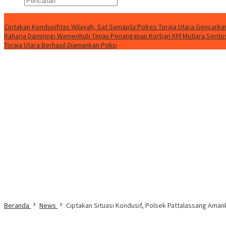
Konten Spesial
Ciptakan Kondusifitas Wilayah, Sat Samapta Polres Toraja Utara Gencarkan 
Raharja Dampingi Wamenhub Tinjau Penanganan Korban KM Mutiara Sentosa
Toraja Utara Berhasil Diamankan Polisi
Beranda
News
Ciptakan Situasi Kondusif, Polsek Pattalassang Am