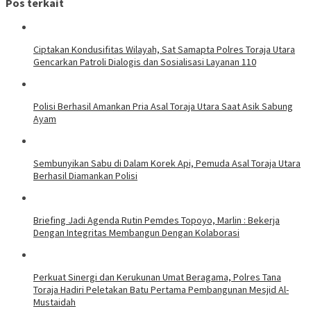
Pos terkait
Ciptakan Kondusifitas Wilayah, Sat Samapta Polres Toraja Utara
Gencarkan Patroli Dialogis dan Sosialisasi Layanan 110
Polisi Berhasil Amankan Pria Asal Toraja Utara Saat Asik Sabung
Ayam
Sembunyikan Sabu di Dalam Korek Api, Pemuda Asal Toraja Utara
Berhasil Diamankan Polisi
Briefing Jadi Agenda Rutin Pemdes Topoyo, Marlin : Bekerja
Dengan Integritas Membangun Dengan Kolaborasi
Perkuat Sinergi dan Kerukunan Umat Beragama, Polres Tana
Toraja Hadiri Peletakan Batu Pertama Pembangunan Mesjid Al-
Mustaidah