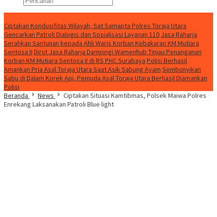
Konten Spesial
Ciptakan Kondusifitas Wilayah, Sat Samapta Polres Toraja Utara
Gencarkan Patroli Dialogis dan Sosialisasi Layanan 110
Jasa Raharja
Serahkan Santunan kepada Ahli Waris Korban Kebakaran KM Mutiara
Sentosa II
Dirut Jasa Raharja Dampingi Wamenhub Tinjau Penanganan
Korban KM Mutiara Sentosa II di RS PHC Surabaya
Polisi Berhasil
Amankan Pria Asal Toraja Utara Saat Asik Sabung Ayam
Sembunyikan
Sabu di Dalam Korek Api, Pemuda Asal Toraja Utara Berhasil Diamankan
Polisi
Beranda
News
Ciptakan Situasi Kamtibmas, Polsek Maiwa Polres
Enrekang Laksanakan Patroli Blue light