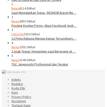
1
News
6114 Dilihat
Saat Menjalankan Tugas, RESMOB Ibarat Me…
2
News
4055 Dilihat
Posting Konten Porno, Akun Facebook Andi…
3
Lifestyle
3353 Dilihat
12 Pintu Rahasia Menuju Kamar Tersembuny…
4
News
3201 Dilihat
2 Anak Tewas Tenggelam saat Berenang di …
5
News
3146 Dilihat
TGC Jeneponto Profesional dan Terukur
Indeks
Redaksi
Kode Etik
Karir
Privacy Policy
Disclaimer
Tentang Kami