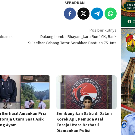
SEBARKAN
Pos berikutnya
aksinasi
Dukung Lomba Bhayangkara Run 10K, Bank
Sulselbar Cabang Tator Serahkan Bantuan 75 Juta
si Berhasil Amankan Pria
Sembunyikan Sabu di Dalam
 Toraja Utara Saat Asik
Korek Api, Pemuda Asal
ng Ayam
Toraja Utara Berhasil
Diamankan Polisi