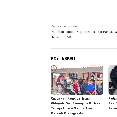
Navigasi
Pos sebelumnya
Pastikan Lancar, Kapolres Takalar Pantau V
pos
di Kantor PWI
POS TERKAIT
Ciptakan Kondusifitas
Poli
Wilayah, Sat Samapta Polres
Asal
Toraja Utara Gencarkan
Sabu
Patroli Dialogis dan