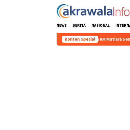
Loncat
ke
konten
NEWS
BERITA
NASIONAL
INTERN
Korban Kebakaran KM Mutiara Sentosa II
Konten Spesial
Dirut Jasa Raha