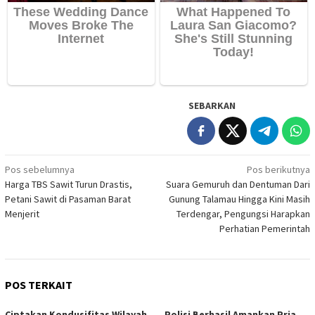
SEBARKAN
Navigasi
Pos sebelumnya
Pos berikutnya
Harga TBS Sawit Turun Drastis,
Suara Gemuruh dan Dentuman Dari
pos
Petani Sawit di Pasaman Barat
Gunung Talamau Hingga Kini Masih
Menjerit
Terdengar, Pengungsi Harapkan
Perhatian Pemerintah
POS TERKAIT
Ciptakan Kondusifitas Wilayah,
Polisi Berhasil Amankan Pria