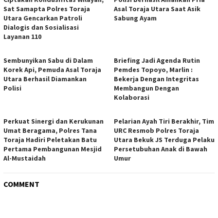
Sat Samapta Polres Toraja
Asal Toraja Utara Saat Asik
Utara Gencarkan Patroli
Sabung Ayam
Dialogis dan Sosialisasi
Layanan 110
Sembunyikan Sabu di Dalam
Briefing Jadi Agenda Rutin
Korek Api, Pemuda Asal Toraja
Pemdes Topoyo, Marlin :
Utara Berhasil Diamankan
Bekerja Dengan Integritas
Polisi
Membangun Dengan
Kolaborasi
Perkuat Sinergi dan Kerukunan
Pelarian Ayah Tiri Berakhir, Tim
Umat Beragama, Polres Tana
URC Resmob Polres Toraja
Toraja Hadiri Peletakan Batu
Utara Bekuk JS Terduga Pelaku
Pertama Pembangunan Mesjid
Persetubuhan Anak di Bawah
Al-Mustaidah
Umur
COMMENT