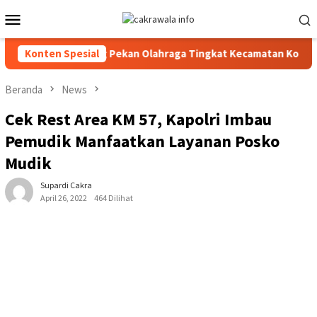
Loncat
Menu
ke
Mobile
konten
hnical Meeting Pekan Olahraga Tingkat Kecamatan Konda
Konten Spesial
Beranda
News
Cek Rest Area KM 57, Kapolri Imbau
Pemudik Manfaatkan Layanan Posko
Mudik
Supardi Cakra
April 26, 2022
464 Dilihat