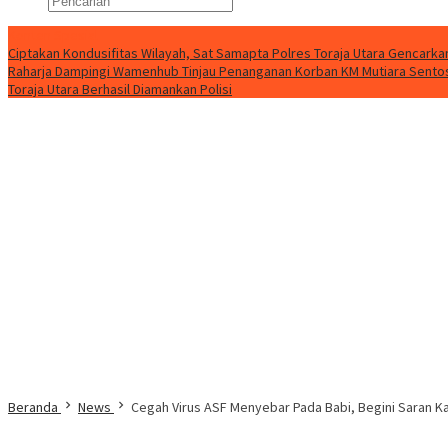
Konten Spesial
Ciptakan Kondusifitas Wilayah, Sat Samapta Polres Toraja Utara Gencarkan 
Raharja Dampingi Wamenhub Tinjau Penanganan Korban KM Mutiara Sentosa
Toraja Utara Berhasil Diamankan Polisi
Beranda
News
Cegah Virus ASF Menyebar Pada Babi, Begini Saran Ka