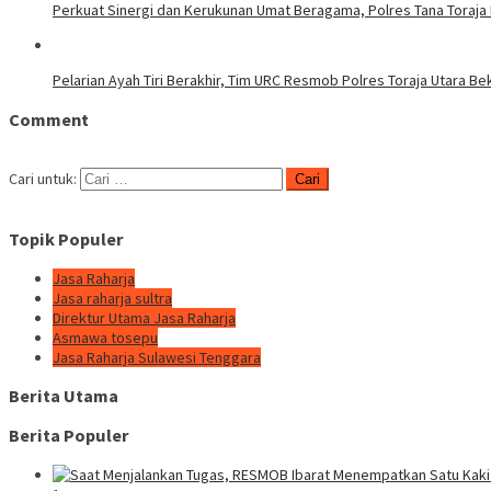
Perkuat Sinergi dan Kerukunan Umat Beragama, Polres Tana Toraja
Pelarian Ayah Tiri Berakhir, Tim URC Resmob Polres Toraja Utara 
Comment
Cari untuk:
Topik Populer
Jasa Raharja
Jasa raharja sultra
Direktur Utama Jasa Raharja
Asmawa tosepu
Jasa Raharja Sulawesi Tenggara
Berita Utama
Berita Populer