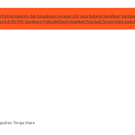
Patroli Dialogis dan Sosialisasi Layanan 110
Jasa Raharja Serahkan Santuna
 II di RS PHC Surabaya
Polisi Berhasil Amankan Pria Asal Toraja Utara Saa
polres Toraja Utara