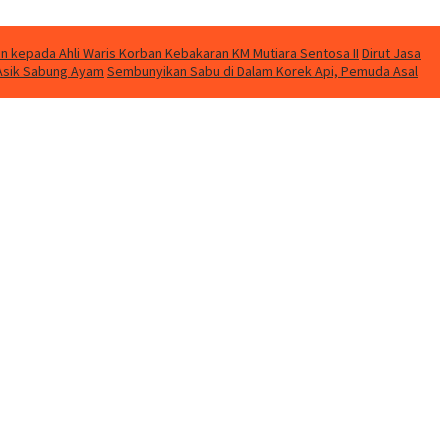
n kepada Ahli Waris Korban Kebakaran KM Mutiara Sentosa II
Dirut Jasa
t Asik Sabung Ayam
Sembunyikan Sabu di Dalam Korek Api, Pemuda Asal