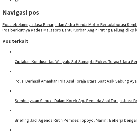
Navigasi pos
Pos sebelumnya
Jasa Raharja dan Astra Honda Motor Berkolaborasi Ke
Pos berikutnya
Kades Mallasoro Bantu Korban Angin Puting Beliung di kp
Pos terkait
Ciptakan Kondusifitas Wilayah, Sat Samapta Polres Toraja Utara Gen
Polisi Berhasil Amankan Pria Asal Toraja Utara Saat Asik Sabung Ay
Sembunyikan Sabu di Dalam Korek Api, Pemuda Asal Toraja Utara Be
Briefing Jadi Agenda Rutin Pemdes Topoyo, Marlin : Bekerja Deng