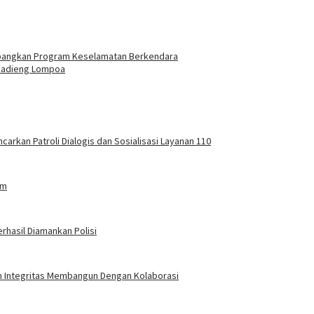
mbangkan Program Keselamatan Berkendara
 kadieng Lompoa
carkan Patroli Dialogis dan Sosialisasi Layanan 110
am
rhasil Diamankan Polisi
an Integritas Membangun Dengan Kolaborasi