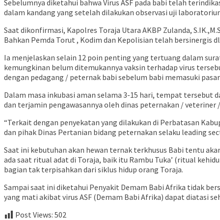
Sebelumnya diketahui bahwa Virus ASF pada babi telah terindika
dalam kandang yang setelah dilakukan observasi uji laboratorium 
Saat dikonfirmasi, Kapolres Toraja Utara AKBP Zulanda, S.IK.,
Bahkan Pemda Torut , Kodim dan Kepolisian telah bersinergis d
Ia menjelaskan selain 12 poin penting yang tertuang dalam su
kemungkinan belum ditemukannya vaksin terhadap virus tersebu
dengan pedagang / peternak babi sebelum babi memasuki pasar 
Dalam masa inkubasi aman selama 3-15 hari, tempat tersebut da
dan terjamin pengawasannya oleh dinas peternakan / veteriner 
“Terkait dengan penyekatan yang dilakukan di Perbatasan Kabu
dan pihak Dinas Pertanian bidang peternakan selaku leading sec
Saat ini kebutuhan akan hewan ternak terkhusus Babi tentu aka
ada saat ritual adat di Toraja, baik itu Rambu Tuka’ (ritual k
bagian tak terpisahkan dari siklus hidup orang Toraja.
Sampai saat ini diketahui Penyakit Demam Babi Afrika tidak ber
yang mati akibat virus ASF (Demam Babi Afrika) dapat diatasi s
Post Views:
502