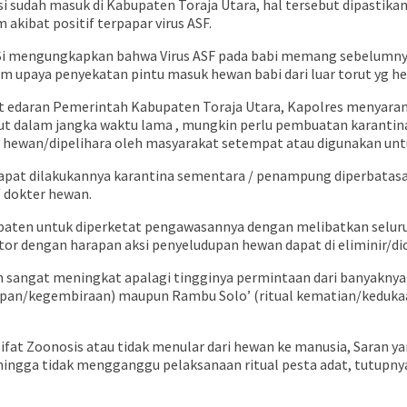
si sudah masuk di Kabupaten Toraja Utara, hal tersebut dipastika
akibat positif terpapar virus ASF.
M.Si mengungkapkan bahwa Virus ASF pada babi memang sebelumnya 
lm upaya penyekatan pintu masuk hewan babi dari luar torut yg 
rat edaran Pemerintah Kabupaten Toraja Utara, Kapolres menyar
t dalam jangka waktu lama , mungkin perlu pembuatan karantina
hewan/dipelihara oleh masyarakat setempat atau digunakan untu
pat dilakukannya karantina sementara / penampung diperbatasan 
/ dokter hewan.
paten untuk diperketat pengawasannya dengan melibatkan seluru
tor dengan harapan aksi penyeludupan hewan dapat di eliminir/di
n sangat meningkat apalagi tingginya permintaan dari banyaknya 
ehidupan/kegembiraan) maupun Rambu Solo’ (ritual kematian/keduka
sifat Zoonosis atau tidak menular dari hewan ke manusia, Saran y
ehingga tidak mengganggu pelaksanaan ritual pesta adat, tutupnya