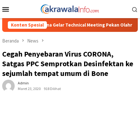
Loncat
Menu
ke
Mobile
konten
elar Technical Meeting Pekan Olahraga Tingkat Kecamatan Konda
Konten Spesial
Beranda
News
Cegah Penyebaran Virus CORONA,
Satgas PPC Semprotkan Desinfektan ke
sejumlah tempat umum di Bone
Admin
Maret 23, 2020
918 Dilihat