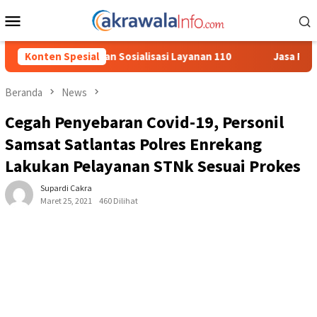
Loncat
Menu
ke
Mobile
konten
ialisasi Layanan 110
Konten Spesial
Jasa Raharja Serahkan Santunan kep
Beranda
News
Cegah Penyebaran Covid-19, Personil
Samsat Satlantas Polres Enrekang
Lakukan Pelayanan STNk Sesuai Prokes
Supardi Cakra
Maret 25, 2021
460 Dilihat