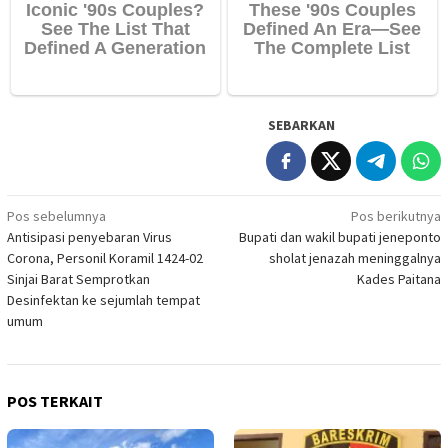
SEBARKAN
Navigasi
Pos sebelumnya
Pos berikutnya
Antisipasi penyebaran Virus
Bupati dan wakil bupati jeneponto
pos
Corona, Personil Koramil 1424-02
sholat jenazah meninggalnya
Sinjai Barat Semprotkan
Kades Paitana
Desinfektan ke sejumlah tempat
umum
POS TERKAIT