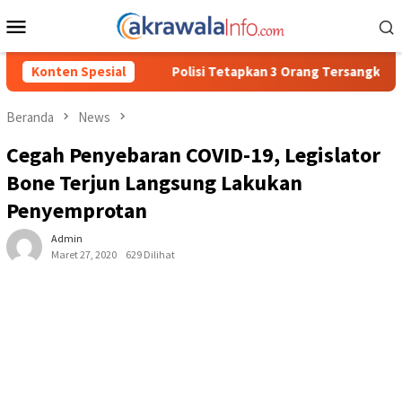
Loncat
Menu
ke
Mobile
konten
isi Tetapkan 3 Orang Tersangka Baru Kasus Penyalahgunaan BBM S
Konten Spesial
Beranda
News
Cegah Penyebaran COVID-19, Legislator
Bone Terjun Langsung Lakukan
Penyemprotan
Admin
Maret 27, 2020
629 Dilihat