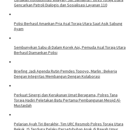
Gencarkan Patroli Dialogis dan Sosialisasi Layanan 110
Polisi Berhasil Amankan Pria Asal Toraja Utara Saat Asik Sabung
Ayam
Sembunyikan Sabu di Dalam Korek Api, Pemuda Asal Toraja Utara
Berhasil Diamankan Polisi
Briefing Jadi Agenda Rutin Pemdes Topoyo, Marlin : Bekerja
Dengan Integritas Membangun Dengan Kolaborasi
Perkuat Sinergi dan Kerukunan Umat Beragama, Polres Tana
Toraja Hadiri Peletakan Batu Pertama Pembangunan Mesjid Al-
Mustaidah
Pelarian Ayah Tiri Berakhir, Tim URC Resmob Polres Toraja Utara
Bekuk JS Terduga Pelaku Persetubuhan Anak di Bawah Umur