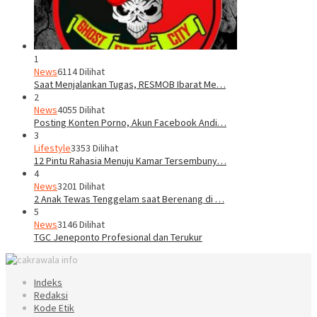
1
News
6114 Dilihat
Saat Menjalankan Tugas, RESMOB Ibarat Me…
2
News
4055 Dilihat
Posting Konten Porno, Akun Facebook Andi…
3
Lifestyle
3353 Dilihat
12 Pintu Rahasia Menuju Kamar Tersembuny…
4
News
3201 Dilihat
2 Anak Tewas Tenggelam saat Berenang di …
5
News
3146 Dilihat
TGC Jeneponto Profesional dan Terukur
Indeks
Redaksi
Kode Etik