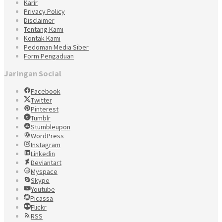
Karir
Privacy Policy
Disclaimer
Tentang Kami
Kontak Kami
Pedoman Media Siber
Form Pengaduan
Jaringan Social
Facebook
Twitter
Pinterest
Tumblr
Stumbleupon
WordPress
Instagram
Linkedin
Deviantart
Myspace
Skype
Youtube
Picassa
Flickr
RSS