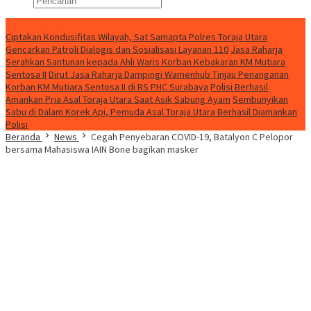
Konten Spesial
Ciptakan Kondusifitas Wilayah, Sat Samapta Polres Toraja Utara
Gencarkan Patroli Dialogis dan Sosialisasi Layanan 110
Jasa Raharja
Serahkan Santunan kepada Ahli Waris Korban Kebakaran KM Mutiara
Sentosa II
Dirut Jasa Raharja Dampingi Wamenhub Tinjau Penanganan
Korban KM Mutiara Sentosa II di RS PHC Surabaya
Polisi Berhasil
Amankan Pria Asal Toraja Utara Saat Asik Sabung Ayam
Sembunyikan
Sabu di Dalam Korek Api, Pemuda Asal Toraja Utara Berhasil Diamankan
Polisi
Beranda
News
Cegah Penyebaran COVID-19, Batalyon C Pelopor
bersama Mahasiswa IAIN Bone bagikan masker