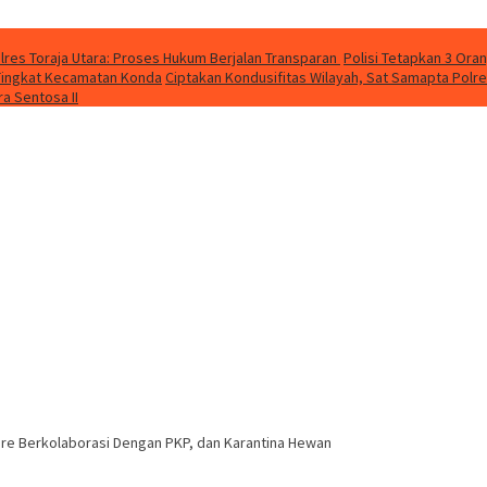
lres Toraja Utara: Proses Hukum Berjalan Transparan
Polisi Tetapkan 3 Ora
a Tingkat Kecamatan Konda
Ciptakan Kondusifitas Wilayah, Sat Samapta Polres
a Sentosa II
re Berkolaborasi Dengan PKP, dan Karantina Hewan