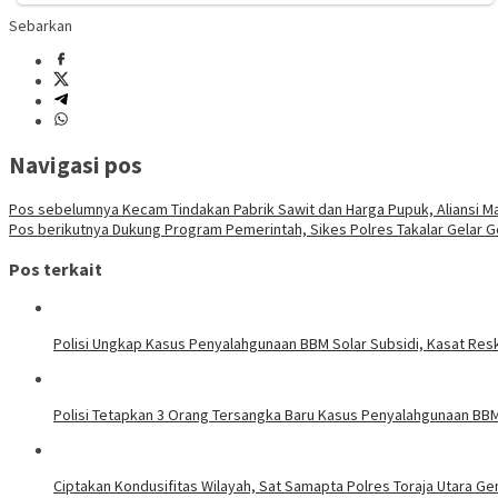
Sebarkan
Navigasi pos
Pos sebelumnya
Kecam Tindakan Pabrik Sawit dan Harga Pupuk, Aliansi M
Pos berikutnya
Dukung Program Pemerintah, Sikes Polres Takalar Gelar Ge
Pos terkait
Polisi Ungkap Kasus Penyalahgunaan BBM Solar Subsidi, Kasat Resk
Polisi Tetapkan 3 Orang Tersangka Baru Kasus Penyalahgunaan BBM 
Ciptakan Kondusifitas Wilayah, Sat Samapta Polres Toraja Utara Gen