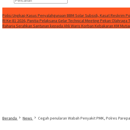
Konten Spesial
Polisi Ungkap Kasus Penyalahgunaan BBM Solar Subsidi, Kasat Reskrim Po
RI Ke-81 2026, Panitia Pelaksana Gelar Technical Meeting Pekan Olahrag
Raharja Serahkan Santunan kepada Ahli Waris Korban Kebakaran KM Mutiar
Beranda
News
Cegah penularan Wabah Penyakit PMK, Polres Parepa