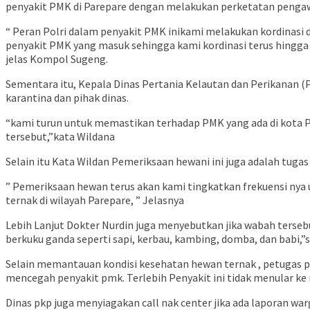
penyakit PMK di Parepare dengan melakukan perketatan pengaw
“ Peran Polri dalam penyakit PMK inikami melakukan kordinasi d
penyakit PMK yang masuk sehingga kami kordinasi terus hingga
jelas Kompol Sugeng.
Sementara itu, Kepala Dinas Pertania Kelautan dan Perikanan (
karantina dan pihak dinas.
“kami turun untuk memastikan terhadap PMK yang ada di kota P
tersebut,”kata Wildana
Selain itu Kata Wildan Pemeriksaan hewani ini juga adalah tug
” Pemeriksaan hewan terus akan kami tingkatkan frekuensi ny
ternak di wilayah Parepare, ” Jelasnya
Lebih Lanjut Dokter Nurdin juga menyebutkan jika wabah terse
berkuku ganda seperti sapi, kerbau, kambing, domba, dan babi,”
Selain memantauan kondisi kesehatan hewan ternak , petugas p
mencegah penyakit pmk. Terlebih Penyakit ini tidak menular ke
Dinas pkp juga menyiagakan call nak center jika ada laporan w