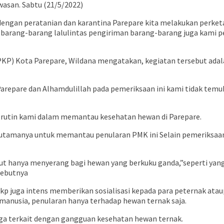
asan. Sabtu (21/5/2022)
engan peratanian dan karantina Parepare kita melakukan perketat
 barang-barang lalulintas pengiriman barang-barang juga kami p
PKP) Kota Parepare, Wildana mengatakan, kegiatan tersebut adala
arepare dan Alhamdulillah pada pemeriksaan ini kami tidak temu
as rutin kami dalam memantau kesehatan hewan di Parepare.
a utamanya untuk memantau penularan PMK ini Selain pemeriksaa
but hanya menyerang bagi hewan yang berkuku ganda,”seperti ya
sebutnya
kp juga intens memberikan sosialisasi kepada para peternak at
 manusia, penularan hanya terhadap hewan ternak saja.
arga terkait dengan gangguan kesehatan hewan ternak.