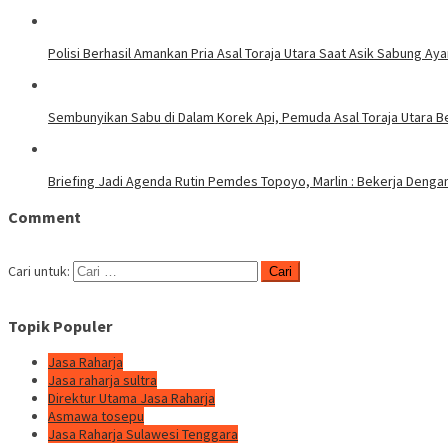
Polisi Berhasil Amankan Pria Asal Toraja Utara Saat Asik Sabung Ay
Sembunyikan Sabu di Dalam Korek Api, Pemuda Asal Toraja Utara Be
Briefing Jadi Agenda Rutin Pemdes Topoyo, Marlin : Bekerja Deng
Comment
Cari untuk:
Topik Populer
Jasa Raharja
Jasa raharja sultra
Direktur Utama Jasa Raharja
Asmawa tosepu
Jasa Raharja Sulawesi Tenggara