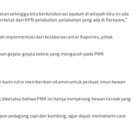
an sehingga kita berkolaborasi apakah di wilayah kita ini ada
erketat dari KPN pelabuhan-pelabuhan yang ada di Parepare,”
h implementasi dari kolaborasi antar Kapolres, pihak
kan gejala-gejala teknis yang mengarah pada PMK
n kami rutin memberikan vitamin untuk perkuat imun hewan
ng diketahui bahwa PMK ini hanya menyerang hewan ternak yang
aupun pedagang sapi dan kambing, agar dapat memahami cara