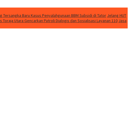
ng Tersangka Baru Kasus Penyalahgunaan BBM Subsidi di Tator
Jelang HUT
 Toraja Utara Gencarkan Patroli Dialogis dan Sosialisasi Layanan 110
Jasa