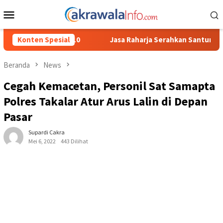
Loncat
Menu
ke
Mobile
konten
Konten Spesial
Jasa Raharja Serahkan Santunan kepada Ahli Waris Korb
Beranda
News
Cegah Kemacetan, Personil Sat Samapta
Polres Takalar Atur Arus Lalin di Depan
Pasar
Supardi Cakra
Mei 6, 2022
443 Dilihat