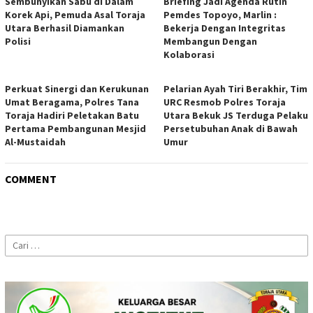
Sembunyikan Sabu di Dalam
Briefing Jadi Agenda Rutin
Korek Api, Pemuda Asal Toraja
Pemdes Topoyo, Marlin :
Utara Berhasil Diamankan
Bekerja Dengan Integritas
Polisi
Membangun Dengan
Kolaborasi
Perkuat Sinergi dan Kerukunan
Pelarian Ayah Tiri Berakhir, Tim
Umat Beragama, Polres Tana
URC Resmob Polres Toraja
Toraja Hadiri Peletakan Batu
Utara Bekuk JS Terduga Pelaku
Pertama Pembangunan Mesjid
Persetubuhan Anak di Bawah
Al-Mustaidah
Umur
COMMENT
Cari
untuk: