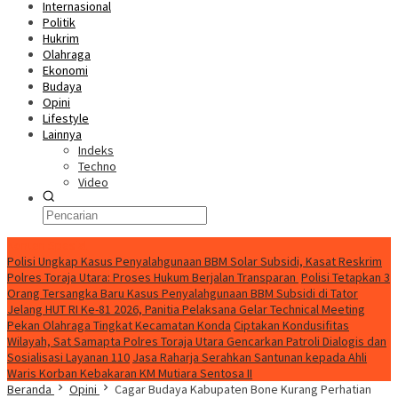
Internasional
Politik
Hukrim
Olahraga
Ekonomi
Budaya
Opini
Lifestyle
Lainnya
Indeks
Techno
Video
Konten Spesial
Polisi Ungkap Kasus Penyalahgunaan BBM Solar Subsidi, Kasat Reskrim
Polres Toraja Utara: Proses Hukum Berjalan Transparan
Polisi Tetapkan 3
Orang Tersangka Baru Kasus Penyalahgunaan BBM Subsidi di Tator
Jelang HUT RI Ke-81 2026, Panitia Pelaksana Gelar Technical Meeting
Pekan Olahraga Tingkat Kecamatan Konda
Ciptakan Kondusifitas
Wilayah, Sat Samapta Polres Toraja Utara Gencarkan Patroli Dialogis dan
Sosialisasi Layanan 110
Jasa Raharja Serahkan Santunan kepada Ahli
Waris Korban Kebakaran KM Mutiara Sentosa II
Beranda
Opini
Cagar Budaya Kabupaten Bone Kurang Perhatian