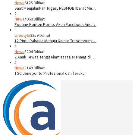
News
6125 Dilihat
Saat Menjalankan Tugas, RESMOB Ibarat Me…
2
News
4060 Dilihat
Posting Konten Porno, Akun Facebook Andi…
3
Lifestyle
3359 Dilihat
12 Pintu Rahasia Menuju Kamar Tersembuny…
4
News
3204 Dilihat
2 Anak Tewas Tenggelam saat Berenang di …
5
News
3149 Dilihat
TGC Jeneponto Profesional dan Terukur