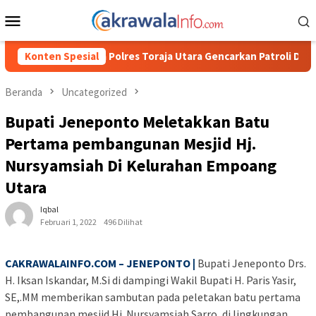
Loncat
Menu
ke
Mobile
konten
s Toraja Utara Gencarkan Patroli Dialogis dan Sosialisasi Layana
Konten Spesial
Beranda
Uncategorized
Bupati Jeneponto Meletakkan Batu
Pertama pembangunan Mesjid Hj.
Nursyamsiah Di Kelurahan Empoang
Utara
Iqbal
Februari 1, 2022
496 Dilihat
CAKRAWALAINFO.COM – JENEPONTO |
Bupati Jeneponto Drs.
H. Iksan Iskandar, M.Si di dampingi Wakil Bupati H. Paris Yasir,
SE,.MM memberikan sambutan pada peletakan batu pertama
pembangunan mesjid Hj. Nursyamsiah Sarro, di lingkungan