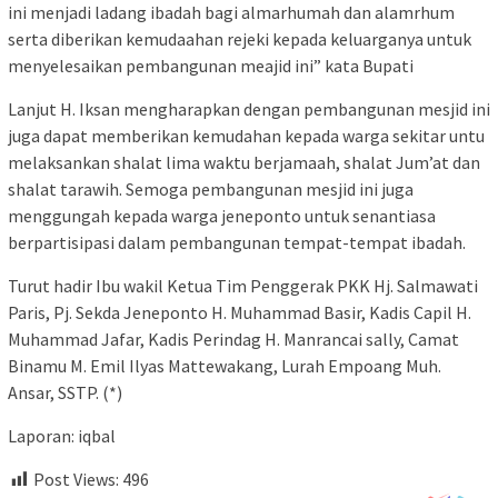
ini menjadi ladang ibadah bagi almarhumah dan alamrhum
serta diberikan kemudaahan rejeki kepada keluarganya untuk
menyelesaikan pembangunan meajid ini” kata Bupati
Lanjut H. Iksan mengharapkan dengan pembangunan mesjid ini
juga dapat memberikan kemudahan kepada warga sekitar untu
melaksankan shalat lima waktu berjamaah, shalat Jum’at dan
shalat tarawih. Semoga pembangunan mesjid ini juga
menggungah kepada warga jeneponto untuk senantiasa
berpartisipasi dalam pembangunan tempat-tempat ibadah.
Turut hadir Ibu wakil Ketua Tim Penggerak PKK Hj. Salmawati
Paris, Pj. Sekda Jeneponto H. Muhammad Basir, Kadis Capil H.
Muhammad Jafar, Kadis Perindag H. Manrancai sally, Camat
Binamu M. Emil Ilyas Mattewakang, Lurah Empoang Muh.
Ansar, SSTP. (*)
Laporan: iqbal
Post Views:
496