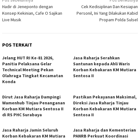
Navigasi
Pos sebelumnya
Pos berikutnya
Hadir di Jeneponto dengan
Cek Kedisiplinan Dan Kesiapan
pos
Konsep Kekinian, Cafe O Sajikan
Personil, Ini Yang Dilakukan Kabid
Live Musik
Propam Polda Sulsel
POS TERKAIT
Jelang HUT RI Ke-81 2026,
Jasa Raharja Serahkan
Panitia Pelaksana Gelar
Santunan kepada Ahli Waris
Technical Meeting Pekan
Korban Kebakaran KM Mutiara
Olahraga Tingkat Kecamatan
Sentosa II
Konda
Dirut Jasa Raharja Dampingi
Pastikan Pekayanan Maksimal,
Wamenhub Tinjau Penanganan
Direksi Jasa Raharja Tinjau
Korban KM Mutiara Sentosa II
Korban Kebakaran KM Mutiara
di RS PHC Surabaya
Sentosa II
Jasa Raharja Jamin Seluruh
Jasa Raharja dan Kementerian
Korban Kebakaran KM Mutiara
PANRB Perkuat Koordinasi