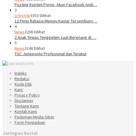
Posting Konten Porno, Akun Facebook Andi…
3
Lifestyle
3353 Dilihat
12 Pintu Rahasia Menuju Kamar Tersembuny…
4
News
3200 Dilihat
2 Anak Tewas Tenggelam saat Berenang di …
5
News
3146 Dilihat
TGC Jeneponto Profesional dan Terukur
Indeks
Redaksi
Kode Etik
Karir
Privacy Policy
Disclaimer
Tentang Kami
Kontak Kami
Pedoman Media Siber
Form Pengaduan
Jaringan Social