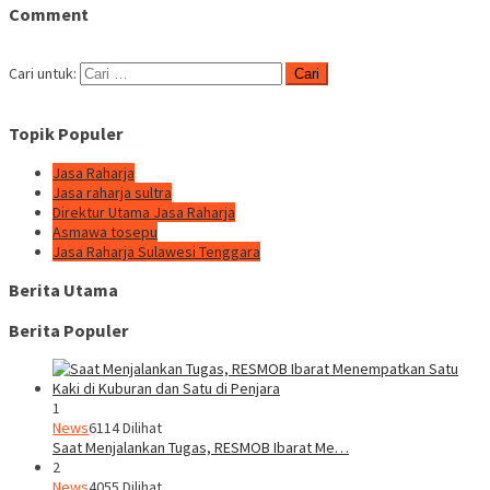
Comment
Cari untuk:
Topik Populer
Jasa Raharja
Jasa raharja sultra
Direktur Utama Jasa Raharja
Asmawa tosepu
Jasa Raharja Sulawesi Tenggara
Berita Utama
Berita Populer
1
News
6114 Dilihat
Saat Menjalankan Tugas, RESMOB Ibarat Me…
2
News
4055 Dilihat