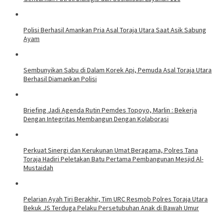
Polisi Berhasil Amankan Pria Asal Toraja Utara Saat Asik Sabung
Ayam
Sembunyikan Sabu di Dalam Korek Api, Pemuda Asal Toraja Utara
Berhasil Diamankan Polisi
Briefing Jadi Agenda Rutin Pemdes Topoyo, Marlin : Bekerja
Dengan Integritas Membangun Dengan Kolaborasi
Perkuat Sinergi dan Kerukunan Umat Beragama, Polres Tana
Toraja Hadiri Peletakan Batu Pertama Pembangunan Mesjid Al-
Mustaidah
Pelarian Ayah Tiri Berakhir, Tim URC Resmob Polres Toraja Utara
Bekuk JS Terduga Pelaku Persetubuhan Anak di Bawah Umur