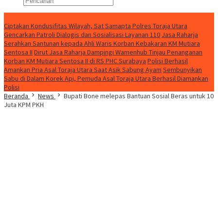
Konten Spesial
Ciptakan Kondusifitas Wilayah, Sat Samapta Polres Toraja Utara
Gencarkan Patroli Dialogis dan Sosialisasi Layanan 110
Jasa Raharja
Serahkan Santunan kepada Ahli Waris Korban Kebakaran KM Mutiara
Sentosa II
Dirut Jasa Raharja Dampingi Wamenhub Tinjau Penanganan
Korban KM Mutiara Sentosa II di RS PHC Surabaya
Polisi Berhasil
Amankan Pria Asal Toraja Utara Saat Asik Sabung Ayam
Sembunyikan
Sabu di Dalam Korek Api, Pemuda Asal Toraja Utara Berhasil Diamankan
Polisi
Beranda
News
Bupati Bone melepas Bantuan Sosial Beras untuk 10
Juta KPM PKH