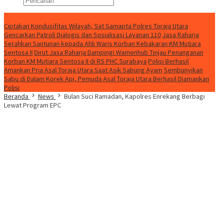
Konten Spesial
Ciptakan Kondusifitas Wilayah, Sat Samapta Polres Toraja Utara
Gencarkan Patroli Dialogis dan Sosialisasi Layanan 110
Jasa Raharja
Serahkan Santunan kepada Ahli Waris Korban Kebakaran KM Mutiara
Sentosa II
Dirut Jasa Raharja Dampingi Wamenhub Tinjau Penanganan
Korban KM Mutiara Sentosa II di RS PHC Surabaya
Polisi Berhasil
Amankan Pria Asal Toraja Utara Saat Asik Sabung Ayam
Sembunyikan
Sabu di Dalam Korek Api, Pemuda Asal Toraja Utara Berhasil Diamankan
Polisi
Beranda
News
Bulan Suci Ramadan, Kapolres Enrekang Berbagi
Lewat Program EPC