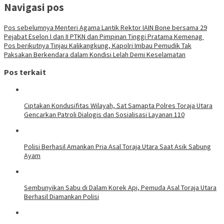
Navigasi pos
Pos sebelumnya
Menteri Agama Lantik Rektor IAIN Bone bersama 29
Pejabat Eselon I dan II PTKN dan Pimpinan Tinggi Pratama Kemenag
Pos berikutnya
Tinjau Kalikangkung, Kapolri Imbau Pemudik Tak
Paksakan Berkendara dalam Kondisi Lelah Demi Keselamatan
Pos terkait
Ciptakan Kondusifitas Wilayah, Sat Samapta Polres Toraja Utara
Gencarkan Patroli Dialogis dan Sosialisasi Layanan 110
Polisi Berhasil Amankan Pria Asal Toraja Utara Saat Asik Sabung
Ayam
Sembunyikan Sabu di Dalam Korek Api, Pemuda Asal Toraja Utara
Berhasil Diamankan Polisi