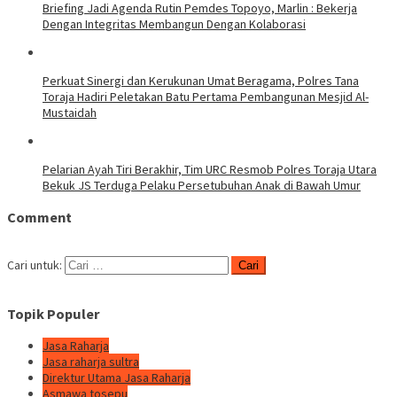
Briefing Jadi Agenda Rutin Pemdes Topoyo, Marlin : Bekerja
Dengan Integritas Membangun Dengan Kolaborasi
Perkuat Sinergi dan Kerukunan Umat Beragama, Polres Tana
Toraja Hadiri Peletakan Batu Pertama Pembangunan Mesjid Al-
Mustaidah
Pelarian Ayah Tiri Berakhir, Tim URC Resmob Polres Toraja Utara
Bekuk JS Terduga Pelaku Persetubuhan Anak di Bawah Umur
Comment
Cari untuk:
Topik Populer
Jasa Raharja
Jasa raharja sultra
Direktur Utama Jasa Raharja
Asmawa tosepu