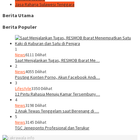
Jasa Raharja Sulawesi Tenggara
Berita Utama
Berita Populer
1
News
6111 Dilihat
Saat Menjalankan Tugas, RESMOB Ibarat Me…
2
News
4055 Dilihat
Posting Konten Porno, Akun Facebook Andi…
3
Lifestyle
3350 Dilihat
12 Pintu Rahasia Menuju Kamar Tersembuny…
4
News
3198 Dilihat
2 Anak Tewas Tenggelam saat Berenang di …
5
News
3145 Dilihat
TGC Jeneponto Profesional dan Terukur